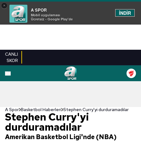
×
A SPOR
İNDİR
Mobil uygulaması
Ücretsiz - Google Play'de
CANLI
SKOR
A Spor
Basketbol Haberleri
Stephen Curry'yi durduramadılar
Stephen Curry'yi
durduramadılar
Amerikan Basketbol Ligi'nde (NBA)