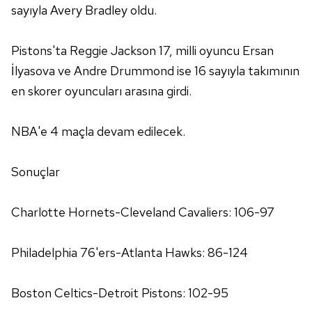
sayıyla Avery Bradley oldu.
Sizlere daha iyi bir hizmet sunabilmek için İnternet
Sitemizde kendimize ve üçüncü kişilere ait çerezler
Pistons'ta Reggie Jackson 17, milli oyuncu Ersan
kullanılmaktadır. Bu çerezler vasıtasıyla çeşitli kişisel
verileriniz işlenmekte olup gerekli olan çerezler bilgi
İlyasova ve Andre Drummond ise 16 sayıyla takımının
toplumu hizmetlerinin sunulması amacıyla
en skorer oyuncuları arasına girdi.
kullanılmaktadır. Diğer çerezler, sitemizin daha işlevsel
kılınması ve kişiselleştirilmesi ve sizlere yönelik
NBA'e 4 maçla devam edilecek.
reklam/pazarlama faaliyetlerinin yapılması, amaçlarıyla
sınırlı olarak açık rızanız dahilinde kullanılacaktır.
Sonuçlar
Çerezlere ilişkin tercihlerinizi aşağıda yer alan panel
vasıtasıyla belirleyebilirsiniz. Çerezlere ilişkin detaylı bilgi
Charlotte Hornets-Cleveland Cavaliers: 106-97
için Ayarlar butonuna tıklayabilir,
Çerez Bilgilendirme
Metnimizi
ziyaret edebilirsiniz.
Philadelphia 76'ers-Atlanta Hawks: 86-124
6698 sayılı Kişisel Verilerin Korunması Kanunu uyarınca
hazırlanmış Aydınlatma Metnimizi okumak ve sitemizde
Boston Celtics-Detroit Pistons: 102-95
ilgili mevzuata uygun olarak kullanılan çerezlerle ilgili bilgi