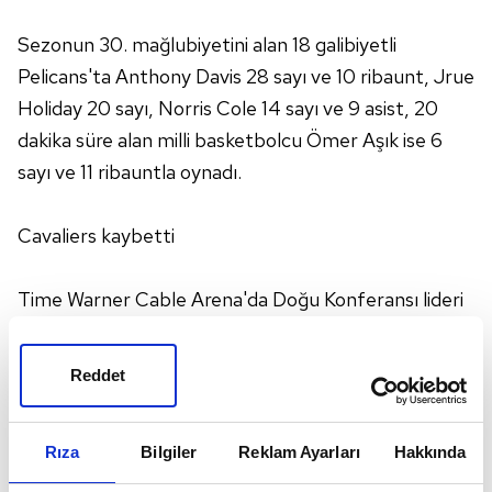
Sezonun 30. mağlubiyetini alan 18 galibiyetli
Pelicans'ta Anthony Davis 28 sayı ve 10 ribaunt, Jrue
Holiday 20 sayı, Norris Cole 14 sayı ve 9 asist, 20
dakika süre alan milli basketbolcu Ömer Aşık ise 6
sayı ve 11 ribauntla oynadı.
Cavaliers kaybetti
Time Warner Cable Arena'da Doğu Konferansı lideri
Cleveland Cavaliers'ı konuk eden Charlotte Hornets,
rakibini 106-97 mağlup olarak günün sürprizine imza
Reddet
attı.
Rıza
Bilgiler
Reklam Ayarları
Hakkında
Sezonun 24. galibiyetini alan Hornets'ta Jeremy Lin
24 sayı ve 8 asist, Marvin Williams 16, Frank