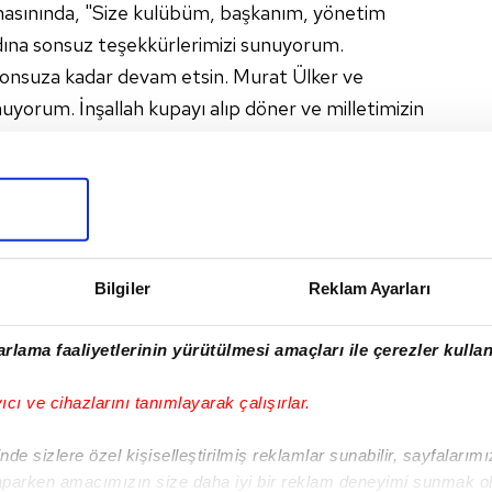
masınında, "Size kulübüm, başkanım, yönetim
ına sonsuz teşekkürlerimizi sunuyorum.
 sonsuza kadar devam etsin. Murat Ülker ve
uyorum. İnşallah kupayı alıp döner ve milletimizin
iliyorum, efsane olun gelin" şeklinde ifadeler
nı Mehmet Tütüncü, Fenerbahçe Kulübü ve Ülker
takımın 5 lig, 3 Türkiye Kupası ve 2
Bilgiler
Reklam Ayarları
ını, geride kalan 9 sezonda THY Avrupa Ligi'nde
e ilk kez Dörtlü Final'e yükseldiğini anımsatarak,
rlama faaliyetlerinin yürütülmesi amaçları ile çerezler kullan
um. Bu performans, kamuoyunda basketbola
e gidin, efsane olun gelin" diye konuştu.
yıcı ve cihazlarını tanımlayarak çalışırlar.
de sizlere özel kişiselleştirilmiş reklamlar sunabilir, sayfalarım
aparken amacımızın size daha iyi bir reklam deneyimi sunmak ol