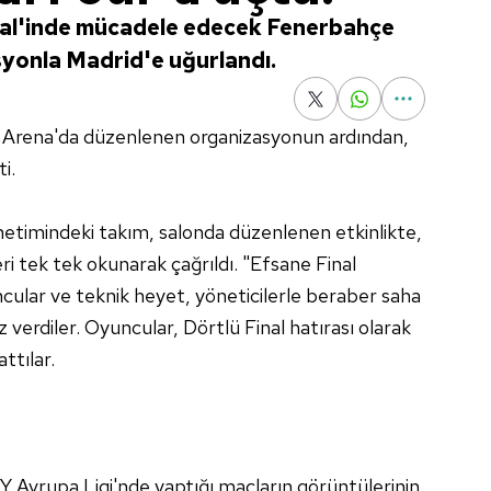
nal'inde mücadele edecek Fenerbahçe
syonla Madrid'e uğurlandı.
rts Arena'da düzenlenen organizasyonun ardından,
i.
etimindeki takım, salonda düzenlenen etkinlikte,
ri tek tek okunarak çağrıldı. "Efsane Final
uncular ve teknik heyet, yöneticilerle beraber saha
verdiler. Oyuncular, Dörtlü Final hatırası olarak
ttılar.
 Avrupa Ligi'nde yaptığı maçların görüntülerinin