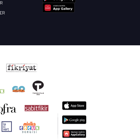
OR
BER