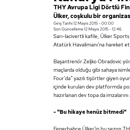
THY Avrupa Ligi Dörtlü Fi
Ülker, coşkulu bir organiza
Giriş Tarihi:
12 Mayıs 2015 - 00:00
Son Güncelleme:
12 Mayıs 2015 - 12:46
Sarı-lacivertli kafile, Ülker Spo
Atatürk Havalimanı'na hareket ett
Başantrenör Zeljko Obradovic yön
maçlarda olduğu gibi sahaya isimle
Four'da" yazılı tişörtler giyen oy
içinde kurulan dev platformda poz 
hazırlanan dev topa da imzalarını a
- "Bu hikaye henüz bitmedi"
Fenerbahçe Ülker'in bu sezon THY