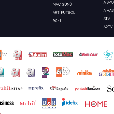
A SP
MAÇ GÜNÜ
A HA
ARTI FUTBOL
ATV
90+1
A2TV