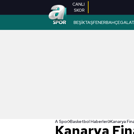
CANLI
SKOR
BEŞİKTAŞ
FENERBAHÇE
GALAT
A Spor
Basketbol Haberleri
Kanarya Fina
Kanarya Fina