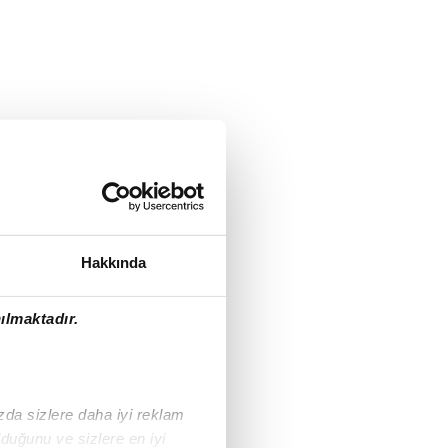
Hakkında
ılmaktadır.
ızda sizlere daha iyi reklam
duğunu ve sizlere en iyi