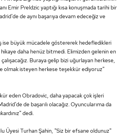
nı Emir Preldzic yaptığı kısa konuşmada tarihi bir
"Madrid'de de aynı başarıya devam edeceğiz ve
ş ise büyük mücadele göstererek hedefledikleri
u hikaye daha henüz bitmedi. Elimizden gelenin en
e çalışacağız. Buraya gelip bizi uğurlayan herkese,
e olmak isteyen herkese teşekkür ediyoruz"
kür eden Obradovic, daha yapacak çok işleri
Madrid'de de başarılı olacağız. Oyuncularıma da
ıkardınız" dedi.
 Üyesi Turhan Şahin, "Siz bir efsane oldunuz"