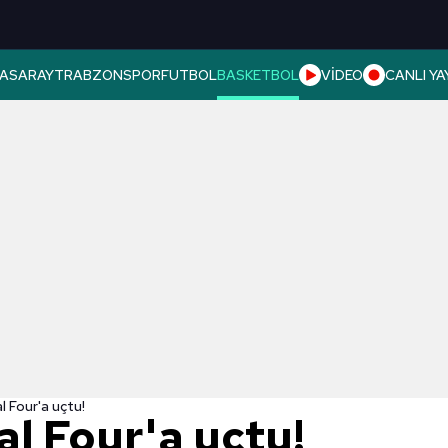
ASARAY
TRABZONSPOR
FUTBOL
BASKETBOL
VİDEO
CANLI YA
l Four'a uçtu!
l Four'a uçtu!