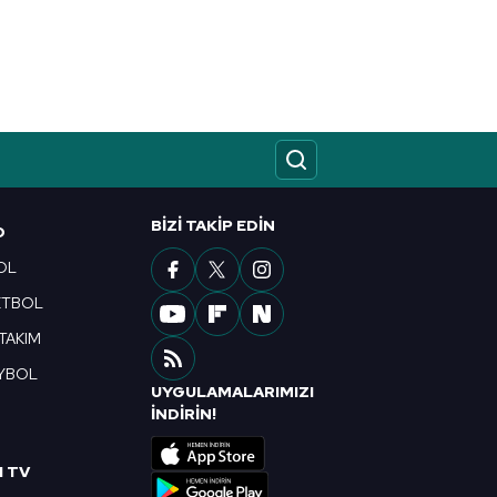
BIZI TAKIP EDIN
O
OL
ETBOL
 TAKIM
YBOL
UYGULAMALARIMIZI
R
İNDİRİN!
I TV