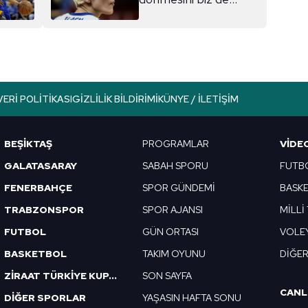
istiyoruz, o da"
VERI POLITIKASI
GIZLILIK BILDIRIMI
KÜNYE / İLETIŞIM
BEŞİKTAŞ
PROGRAMLAR
VIDE
GALATASARAY
SABAH SPORU
FUTB
FENERBAHÇE
SPOR GÜNDEMİ
BASK
TRABZONSPOR
SPOR AJANSI
MİLLİ
FUTBOL
GÜN ORTASI
VOLE
BASKETBOL
TAKIM OYUNU
DİĞE
ZİRAAT TÜRKİYE KUPASI
SON SAYFA
CANL
DİĞER SPORLAR
YAŞASIN HAFTA SONU