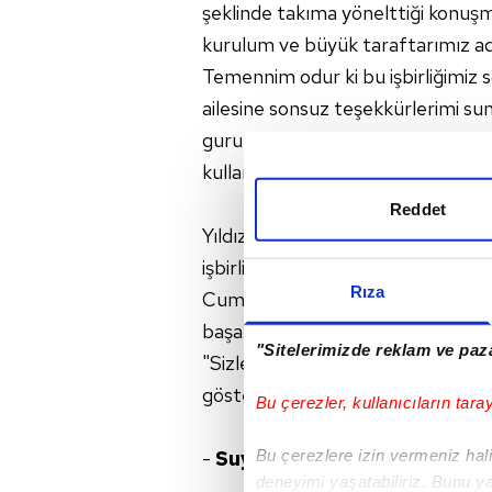
şeklinde takıma yönelttiği konuş
kurulum ve büyük taraftarımız ad
Temennim odur ki bu işbirliğimiz
ailesine sonsuz teşekkürlerimi sun
gururu olursunuz. Size başarılar d
kullandı.
Reddet
Yıldız Holding Gıda Grubu Başka
işbirliğinden sonra sarı-lacivertli 
Rıza
Cumhurbaşkanlığı Kupası kazandığ
başarıyla mücadele ederek tarihind
"Sitelerimizde reklam ve paza
"Sizleri yürekten tebrik ediyor
gösterilen ilgiyi arttırdı. Güle gül
Bu çerezler, kullanıcıların tara
Bu çerezlere izin vermeniz halin
-
Suyla uğurlandılar
deneyimi yaşatabiliriz. Bunu y