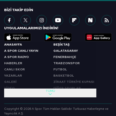
BIZI TAKIP EDIN
UYGULAMALARIMIZI İNDİRİN!
ANASAYFA
BEŞİKTAŞ
A SPOR CANLI YAYIN
GALATASARAY
A SPOR RADYO
FENERBAHÇE
HABERLER
TRABZONSPOR
CANLI SKOR
FUTBOL
YAZARLAR
BASKETBOL
GALERİ
ZİRAAT TÜRKİYE KUPASI
VİDEO
DİĞER SPORLAR
TÜMÜ
PROGRAMLAR
VIDEO
SABAH SPORU
FUTBOL
Copyright © 2026 A Spor. Tüm Hakları Saklıdır. Turkuvaz Haberleşme ve
SPOR GÜNDEMİ
BASKETBOL
Yayıncılık A.Ş.