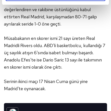
Son çeyrekte Anadolu Efes'in top kayıplarını iyi
reklamların maliyetlerimizi karşılamak noktasında tek gelir
kalemimiz olduğunu sizlere hatırlatmak isteriz.
değerlendiren ve rakibine üstünlüğünü kabul
ettirten Real Madrid, karşılaşmadan 80-71 galip
Her halükârda, kullanıcılar, bu çerezlere izin vermedikleri
ayrılarak seride 1-0 öne geçti.
takdirde, kullanıcılara hedefli reklamlar
gösterilmeyecektir."
Müsabakanın en skorer ismi 21 sayı üreten Real
Sizlere daha iyi bir hizmet sunabilmek için İnternet
Madridli Rivers oldu. ABD'li basketbolcu, kullandığı 7
Sitemizde kendimize ve üçüncü kişilere ait çerezler
üç sayılık atışın 6'sında isabet bulmayı başardı.
kullanılmaktadır. Bu çerezler vasıtasıyla çeşitli kişisel
Anadolu Efes'te ise Dario Saric 13 sayı ile takımının
verileriniz işlenmekte olup gerekli olan çerezler bilgi
en skorer ismi olarak öne çıktı.
toplumu hizmetlerinin sunulması amacıyla
kullanılmaktadır. Diğer çerezler, sitemizin daha işlevsel
kılınması ve kişiselleştirilmesi ve sizlere yönelik
Serinin ikinci maçı 17 Nisan Cuma günü yine
reklam/pazarlama faaliyetlerinin yapılması, amaçlarıyla
Madrid'te oynanacak.
sınırlı olarak açık rızanız dahilinde kullanılacaktır.
Çerezlere ilişkin tercihlerinizi aşağıda yer alan panel
vasıtasıyla belirleyebilirsiniz. Çerezlere ilişkin detaylı bilgi