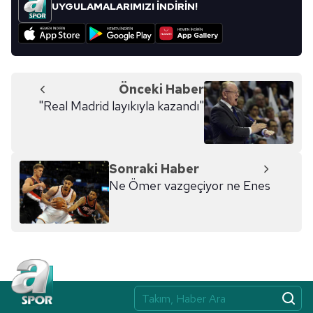
UYGULAMALARIMIZI İNDİRİN!
için Ayarlar butonuna tıklayabilir,
Çerez Bilgilendirme
Metnimizi
ziyaret edebilirsiniz.
6698 sayılı Kişisel Verilerin Korunması Kanunu uyarınca
hazırlanmış Aydınlatma Metnimizi okumak ve sitemizde
Önceki Haber
ilgili mevzuata uygun olarak kullanılan çerezlerle ilgili bilgi
"Real Madrid layıkıyla kazandı"
almak için lütfen
tıklayınız
.
Sonraki Haber
Ne Ömer vazgeçiyor ne Enes