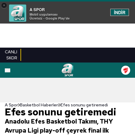
×
A SPOR
İNDİR
Mobil uygulaması
Ücretsiz - Google Play'de
CANLI
SKOR
A Spor
Basketbol Haberleri
Efes sonunu getiremedi
Efes sonunu getiremedi
Anadolu Efes Basketbol Takımı, THY
Avrupa Ligi play-off çeyrek final ilk