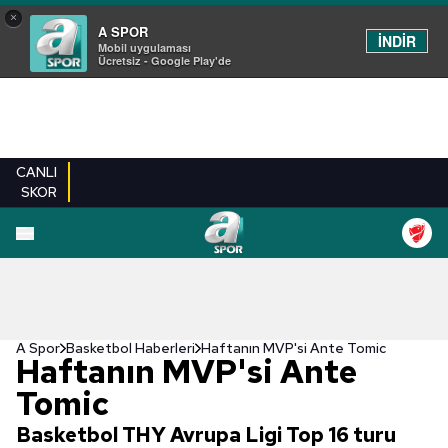
×
A SPOR
İNDİR
Mobil uygulaması
Ücretsiz - Google Play'de
CANLI
SKOR
A Spor
Basketbol Haberleri
Haftanın MVP'si Ante Tomic
Haftanın MVP'si Ante
Tomic
Basketbol THY Avrupa Ligi Top 16 turu