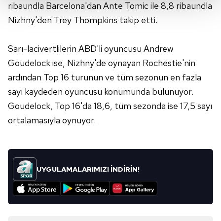
ribaundla Barcelona'dan Ante Tomic ile 8,8 ribaundla
Her halükârda, kullanıcılar, bu çerezlere izin vermedikleri
Nizhny'den Trey Thompkins takip etti.
takdirde, kullanıcılara hedefli reklamlar
gösterilmeyecektir."
Sarı-lacivertlilerin ABD'li oyuncusu Andrew
Sizlere daha iyi bir hizmet sunabilmek için İnternet
Goudelock ise, Nizhny'de oynayan Rochestie'nin
Sitemizde kendimize ve üçüncü kişilere ait çerezler
ardından Top 16 turunun ve tüm sezonun en fazla
kullanılmaktadır. Bu çerezler vasıtasıyla çeşitli kişisel
sayı kaydeden oyuncusu konumunda bulunuyor.
verileriniz işlenmekte olup gerekli olan çerezler bilgi
Goudelock, Top 16'da 18,6, tüm sezonda ise 17,5 sayı
toplumu hizmetlerinin sunulması amacıyla
ortalamasıyla oynuyor.
kullanılmaktadır. Diğer çerezler, sitemizin daha işlevsel
kılınması ve kişiselleştirilmesi ve sizlere yönelik
reklam/pazarlama faaliyetlerinin yapılması, amaçlarıyla
sınırlı olarak açık rızanız dahilinde kullanılacaktır.
UYGULAMALARIMIZI İNDİRİN!
Çerezlere ilişkin tercihlerinizi aşağıda yer alan panel
vasıtasıyla belirleyebilirsiniz. Çerezlere ilişkin detaylı bilgi
için Ayarlar butonuna tıklayabilir,
Çerez Bilgilendirme
Metnimizi
ziyaret edebilirsiniz.