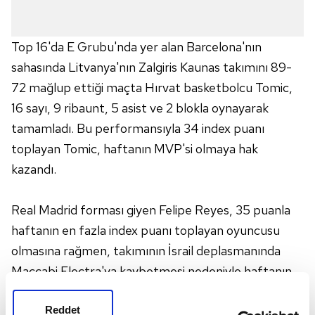
Top 16'da E Grubu'nda yer alan Barcelona'nın
sahasında Litvanya'nın Zalgiris Kaunas takımını 89-
72 mağlup ettiği maçta Hırvat basketbolcu Tomic,
16 sayı, 9 ribaunt, 5 asist ve 2 blokla oynayarak
tamamladı. Bu performansıyla 34 index puanı
toplayan Tomic, haftanın MVP'si olmaya hak
kazandı.
Real Madrid forması giyen Felipe Reyes, 35 puanla
haftanın en fazla index puanı toplayan oyuncusu
olmasına rağmen, takımının İsrail deplasmanında
Maccabi Electra'ya kaybetmesi nedeniyle haftanın
MVP'si olamadı. THY Avrupa Ligi'nin kuralına göre bir
Reddet
oyuncunun haftanın MVP'si seçilebilmesi için