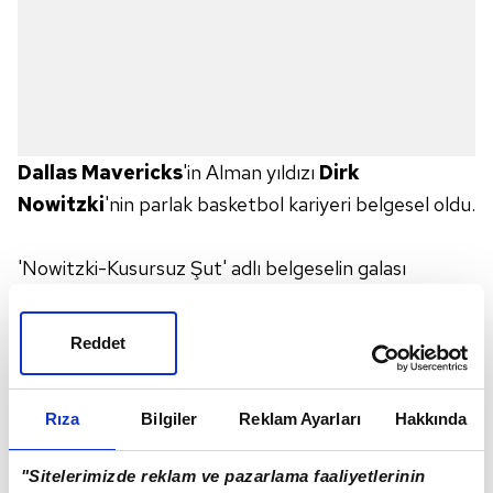
Dallas Mavericks
'in Alman yıldızı
Dirk
Nowitzki
'nin parlak basketbol kariyeri belgesel oldu.
'Nowitzki-Kusursuz Şut' adlı belgeselin galası
Almanya'nın Köln kentinde yapıldı. Galaya Dallas
Maverick Koçu Rick Carlisle'ın yanı sıra oyunculardan
Reddet
Monta Ellis ve Devin Harris de katıldı. Nowitzki'nin
eski takım arkadaşı Michael Finley de davetliler
Rıza
Bilgiler
Reklam Ayarları
Hakkında
arasındaydı.
"Sitelerimizde reklam ve pazarlama faaliyetlerinin
Belgeselde 36 yaşındaki yıldızın bölgesel ligde