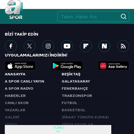
BIZI TAKIP EDIN
UYGULAMALARIMIZI İNDİRİN!
ANASAYFA
BEŞİKTAŞ
A SPOR CANLI YAYIN
GALATASARAY
A SPOR RADYO
FENERBAHÇE
HABERLER
TRABZONSPOR
CANLI SKOR
FUTBOL
YAZARLAR
BASKETBOL
GALERİ
ZİRAAT TÜRKİYE KUPASI
VİDEO
DİĞER SPORLAR
TÜMÜ