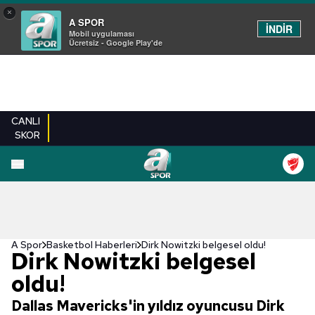
×
A SPOR
İNDİR
Mobil uygulaması
Ücretsiz - Google Play'de
CANLI
SKOR
A Spor
Basketbol Haberleri
Dirk Nowitzki belgesel oldu!
Dirk Nowitzki belgesel
oldu!
Dallas Mavericks'in yıldız oyuncusu Dirk