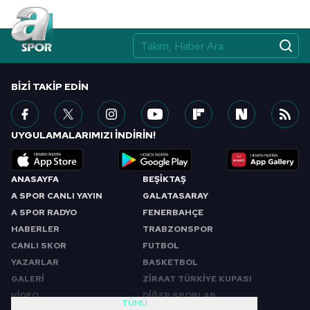
Çerezlere ilişkin tercihlerinizi aşağıda yer alan panel
vasıtasıyla belirleyebilirsiniz. Çerezlere ilişkin detaylı bilgi
için Ayarlar butonuna tıklayabilir,
Çerez Bilgilendirme
Metnimizi
ziyaret edebilirsiniz.
BIZI TAKIP EDIN
6698 sayılı Kişisel Verilerin Korunması Kanunu uyarınca
hazırlanmış Aydınlatma Metnimizi okumak ve sitemizde
ilgili mevzuata uygun olarak kullanılan çerezlerle ilgili bilgi
UYGULAMALARIMIZI İNDİRİN!
almak için lütfen
tıklayınız
.
ANASAYFA
BEŞİKTAŞ
A SPOR CANLI YAYIN
GALATASARAY
A SPOR RADYO
FENERBAHÇE
HABERLER
TRABZONSPOR
CANLI SKOR
FUTBOL
YAZARLAR
BASKETBOL
GALERİ
ZİRAAT TÜRKİYE KUPASI
VİDEO
DİĞER SPORLAR
TÜMÜ