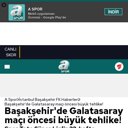
×
A SPOR
İNDİR
Mobil uygulaması
Ücretsiz - Google Play'de
CANLI
SKOR
A Spor
İstanbul Başakşehir FK Haberleri
Başakşehir'de Galatasaray maçı öncesi büyük tehlike!
Başakşehir'de Galatasaray
maçı öncesi büyük tehlike!