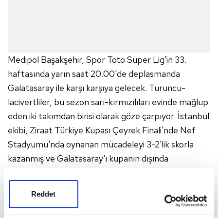
Medipol Başakşehir, Spor Toto Süper Lig'in 33.
haftasında yarın saat 20.00'de deplasmanda
Galatasaray ile karşı karşıya gelecek. Turuncu-
lacivertliler, bu sezon sarı-kırmızılıları evinde mağlup
eden iki takımdan birisi olarak göze çarpıyor. İstanbul
ekibi, Ziraat Türkiye Kupası Çeyrek Finali'nde Nef
Stadyumu'nda oynanan mücadeleyi 3-2'lik skorla
kazanmış ve Galatasaray'ı kupanın dışında
bırakmıştı.
DEPLASMAN KARNESİ
Reddet
Başakşehir, bu sezon deplasmanda oynadığı 15
müsabakada 5 galibiyet, 5 mağlubiyet ve 5 de