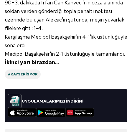
90+3. dakikada İrfan Can Kahveci'nin ceza alanında
kullanılmaktadır. Diğer çerezler, sitemizin daha işlevsel
soldan yerden gönderdiği topla penaltı noktası
kılınması ve kişiselleştirilmesi ve sizlere yönelik
üzerinde buluşan Aleksic'in şutunda, meşin yuvarlak
reklam/pazarlama faaliyetlerinin yapılması, amaçlarıyla
sınırlı olarak açık rızanız dahilinde kullanılacaktır.
filelere gitti: 1-4.
Karşılaşma Medipol Başakşehir'in 4-1'lik üstünlüğüyle
Çerezlere ilişkin tercihlerinizi aşağıda yer alan panel
sona erdi.
vasıtasıyla belirleyebilirsiniz. Çerezlere ilişkin detaylı bilgi
Medipol Başakşehir'in 2-1 üstünlüğüyle tamamlandı.
için Ayarlar butonuna tıklayabilir,
Çerez Bilgilendirme
İkinci yarı birazdan...
Metnimizi
ziyaret edebilirsiniz.
#KAYSERISPOR
6698 sayılı Kişisel Verilerin Korunması Kanunu uyarınca
hazırlanmış Aydınlatma Metnimizi okumak ve sitemizde
ilgili mevzuata uygun olarak kullanılan çerezlerle ilgili bilgi
almak için lütfen
tıklayınız
.
UYGULAMALARIMIZI İNDİRİN!