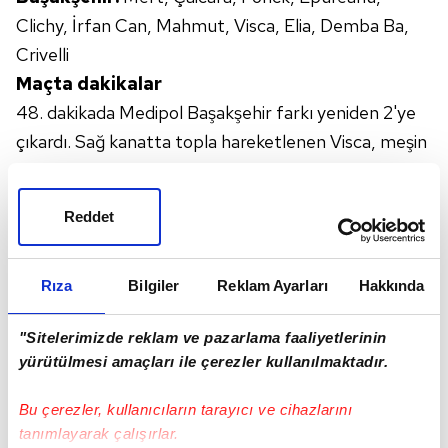
Clichy
, İrfan Can, Mahmut,
Visca
,
Elia
,
Demba
Ba,
Crivelli
Maçta dakikalar
48. dakikada Medipol Başakşehir farkı yeniden 2'ye
çıkardı. Sağ kanatta topla hareketlenen Visca, meşin
yuvarlağı ceza alanında müsait durumdaki Demba
Ba'ya gönderdi. Bu futbolcunun bekletmeden
Reddet
vuruşunda top ağlara gitti: 1-3.
50. dakikada Caiçara'nın ceza alanı dışından hafif sol
çaprazdan kullandığı serbest vuruşta, meşin
Rıza
Bilgiler
Reklam Ayarları
Hakkında
yuvarlak barajdan döndü. Pozisyonu takip eden
"Sitelerimizde reklam ve pazarlama faaliyetlerinin
Caiçara'nın yerden etkili vuruşunda top, direğin
yürütülmesi amaçları ile çerezler kullanılmaktadır.
yanından az farkla auta çıktı.
82. dakikada sol kanattan gelişen Kayserispor
Bu çerezler, kullanıcıların tarayıcı ve cihazlarını
atağında Ziya Alkurt'un şutunda kaleci Mert Günok
tanımlayarak çalışırlar.