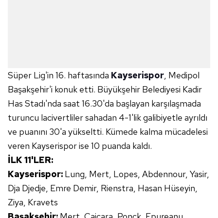
Süper Lig'in 16. haftasında
Kayserispor
, Medipol
Başakşehir'i konuk etti. Büyükşehir Belediyesi Kadir
Has Stadı'nda saat 16.30'da başlayan karşılaşmada
turuncu lacivertliler sahadan 4-1'lik galibiyetle ayrıldı
ve puanını 30'a yükseltti. Kümede kalma mücadelesi
veren Kayserispor ise 10 puanda kaldı.
İLK
11'LER
:
Kayserispor
:
Lung
, Mert,
Lopes
,
Abdennour
, Yasir,
Dja
Djedje
, Emre Demir,
Rienstra
, Hasan Hüseyin,
Ziya,
Kravets
Başakşehir
:
Mert,
Çaicara
,
Ponck
,
Epureanu
,