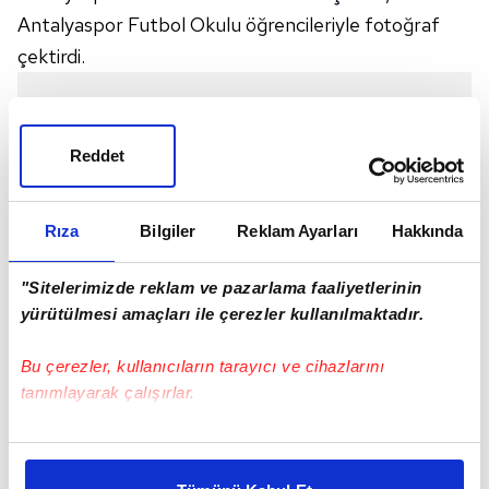
Antalyaspor Futbol Okulu öğrencileriyle fotoğraf
çektirdi.
Reddet
Rıza
Bilgiler
Reklam Ayarları
Hakkında
"Sitelerimizde reklam ve pazarlama faaliyetlerinin
yürütülmesi amaçları ile çerezler kullanılmaktadır.
Bu çerezler, kullanıcıların tarayıcı ve cihazlarını
tanımlayarak çalışırlar.
Fraport TAV Antalyaspor Başkanı Sabri Gülel,
Bu çerezlere izin vermeniz halinde sizlere özel
kişiselleştirilmiş reklamlar sunabilir, sayfalarımızda sizlere
transfer çalışmaları hakkında bilgi verdi. Gülel, "Yeni