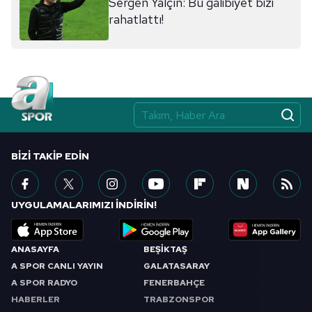
Sergen Yalçın: Bu galibiyet bizi
rahatlattı!
BIZI TAKIP EDIN
UYGULAMALARIMIZI İNDİRİN!
ANASAYFA
BEŞİKTAŞ
A SPOR CANLI YAYIN
GALATASARAY
A SPOR RADYO
FENERBAHÇE
HABERLER
TRABZONSPOR