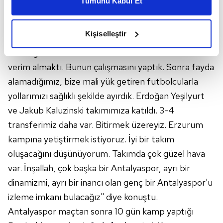
Tümünü Kabul Et
daha iyi reklam deneyimi yaşatabiliriz. Bunu yaparken
ve genç transferler var. Çok farklı bir takım
amacımızın size daha iyi bir reklam deneyimi sunmak
omurgası var. Farklı bir çalışma içerisindeyiz. Maçın ilk
olduğunu ve sizlere en iyi içerikleri sunabilmek adına
Kişiselleştir
yarısında bunu görüldüğünü düşünüyorum.
elimizden gelen çabayı gösterdiğimizi ve bu noktada,
Önceliğmiiz mevcut futbolcularımızdan maksimum
reklamların maliyetlerimizi karşılamak noktasında tek gelir
kalemimiz olduğunu sizlere hatırlatmak isteriz.
verim almaktı. Bunun çalışmasını yaptık. Sonra fayda
alamadığımız, bize mali yük getiren futbolcularla
Her halükârda, kullanıcılar, bu çerezlere izin vermedikleri
yollarımızı sağlıklı şekilde ayırdık. Erdoğan Yeşilyurt
takdirde, kullanıcılara hedefli reklamlar
ve Jakub Kaluzinski takımımıza katıldı. 3-4
gösterilmeyecektir."
transferimiz daha var. Bitirmek üzereyiz. Erzurum
Sizlere daha iyi bir hizmet sunabilmek için İnternet
kampına yetiştirmek istiyoruz. İyi bir takım
Sitemizde kendimize ve üçüncü kişilere ait çerezler
oluşacağını düşünüyorum. Takımda çok güzel hava
kullanılmaktadır. Bu çerezler vasıtasıyla çeşitli kişisel
var. İnşallah, çok başka bir Antalyaspor, ayrı bir
verileriniz işlenmekte olup gerekli olan çerezler bilgi
dinamizmi, ayrı bir inancı olan genç bir Antalyaspor'u
toplumu hizmetlerinin sunulması amacıyla
kullanılmaktadır. Diğer çerezler, sitemizin daha işlevsel
izleme imkanı bulacağız" diye konuştu.
kılınması ve kişiselleştirilmesi ve sizlere yönelik
Antalyaspor maçtan sonra 10 gün kamp yaptığı
reklam/pazarlama faaliyetlerinin yapılması, amaçlarıyla