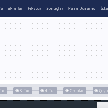
fa
Takımlar
Fikstür
Sonuçlar
Puan Durumu
İsta
Tur
3. Tur
4. Tur
Gruplar
Çeyre