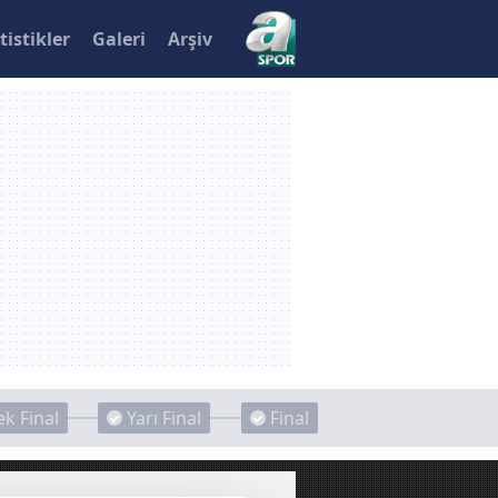
tistikler
Galeri
Arşiv
k Final
Yarı Final
Final