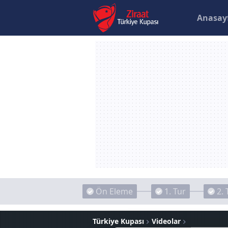
Anasay
Ön Eleme
1. Tur
2. 
Türkiye Kupası
Videolar