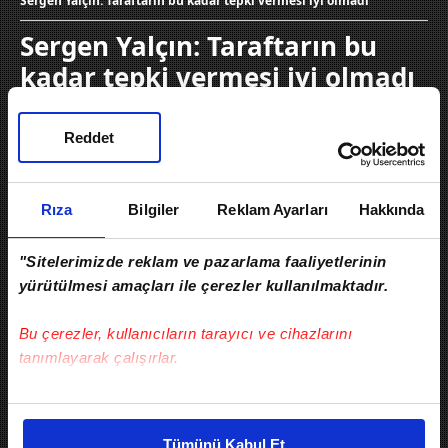
Sergen Yalçın: Taraftarın bu kadar tepki vermesi iyi olmadı
Sergen Yalçın: Taraftarın bu
kadar tepki vermesi iyi olmadı
06 Mayıs 2026, Çarşamba 00:35
Reddet
Rıza
Bilgiler
Reklam Ayarları
Hakkında
"Sitelerimizde reklam ve pazarlama faaliyetlerinin
yürütülmesi amaçları ile çerezler kullanılmaktadır.
Bu çerezler, kullanıcıların tarayıcı ve cihazlarını
tanımlayarak çalışırlar.
Bu çerezlere izin vermeniz halinde sizlere özel
kişiselleştirilmiş reklamlar sunabilir, sayfalarımızda sizlere
Ziraat Türkiye Kupası yarı finalinde
Tümünü Kabul Et