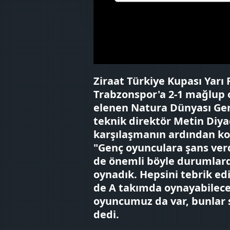
Sizlere daha iyi bir hizmet sun
çerezler vasıtasıyla çeşitli kiş
amacıyla kullanılmaktadır. Diğer
reklam/pazarlama faaliyetlerinin
Ziraat Türkiye Kupası Yarı
Çerezlere ilişkin tercihlerinizi 
Trabzonspor'a 2-1 mağlup
butonuna tıklayabilir,
Çerez Bi
elenen Natura Dünyası Gen
6698 sayılı Kişisel Verilerin 
teknik direktör Metin Diya
mevzuata uygun olarak kullanılan
karşılaşmanın ardından ko
"Genç oyunculara şans verd
de önemli böyle durumlard
oynadık. Hepsini tebrik ed
de A takımda oynayabilece
oyuncumuz da var, bunlar se
dedi.