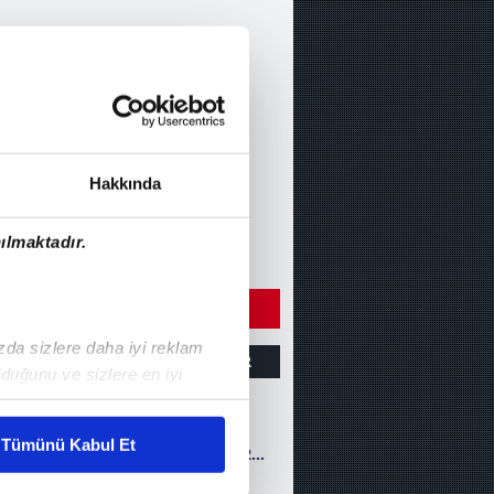
Hakkında
ılmaktadır.
ÇIN DİĞER VİDEOLARI
ızda sizlere daha iyi reklam
ZET
GOLLER
DİĞER
duğunu ve sizlere en iyi
liyetlerimizi karşılamak
Natura Dünyası
Tümünü Kabul Et
Gençlerbirliği 1-2
Trabzonspor (MAÇ
ar gösterilmeyecektir."