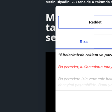
Metin Diyadin: 2-3 tane de A takımda
Metin Diyadin
Reddet
takımda oyna
seviyede oyu
Rıza
"Sitelerimizde reklam ve paza
Bu çerezler, kullanıcıların tara
Bu çerezlere izin vermeniz halin
deneyimi yaşatabiliriz. Bunu y
içerikleri sunabilmek adına el
noktasında tek gelir kalemimiz 
Her halükârda, kullanıcılar, bu 