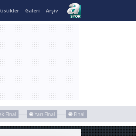
tistikler
Galeri
Arşiv
k Final
Yarı Final
Final