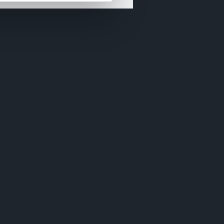
SONUCU-ÖZET)
çerezler kullanılmaktadır. Bu
u hizmetlerinin sunulması
i ve sizlere yönelik
nılacaktır.
kin detaylı bilgi için Ayarlar
ak ve sitemizde ilgili