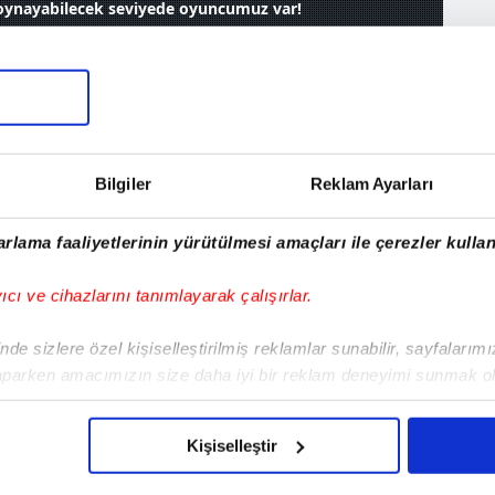
 oynayabilecek seviyede oyuncumuz var!
: 2-3 tane de A
yabilecek
ncumuz var!
Bilgiler
Reklam Ayarları
13 Mayıs 2026, Çarşamba 23:04
rlama faaliyetlerinin yürütülmesi amaçları ile çerezler kullan
yıcı ve cihazlarını tanımlayarak çalışırlar.
MA
de sizlere özel kişiselleştirilmiş reklamlar sunabilir, sayfalarım
Ö
aparken amacımızın size daha iyi bir reklam deneyimi sunmak ol
imizden gelen çabayı gösterdiğimizi ve bu noktada, reklamların ma
olduğunu sizlere hatırlatmak isteriz.
Kişiselleştir
çerezlere izin vermedikleri takdirde, kullanıcılara hedefli reklaml