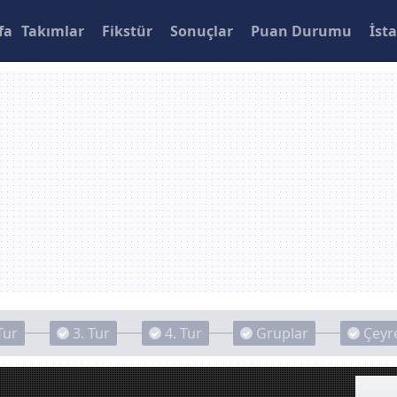
fa
Takımlar
Fikstür
Sonuçlar
Puan Durumu
İsta
Tur
3. Tur
4. Tur
Gruplar
Çeyre