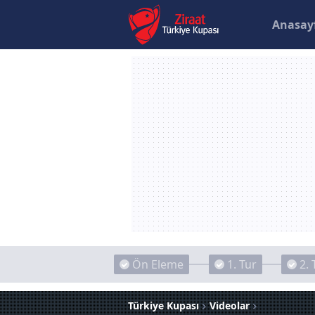
Anasay
Ön Eleme
1. Tur
2. 
Türkiye Kupası
Videolar