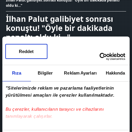
İlhan Palut galibiyet sonrası konuştu! "Öyle bir dakikada penaltı
oldu ki..."
İlhan Palut galibiyet sonrası
konuştu! "Öyle bir dakikada
penaltı oldu ki..."
05 Mayıs 2026, Salı 23:26
Reddet
Rıza
Bilgiler
Reklam Ayarları
Hakkında
"Sitelerimizde reklam ve pazarlama faaliyetlerinin
yürütülmesi amaçları ile çerezler kullanılmaktadır.
Bu çerezler, kullanıcıların tarayıcı ve cihazlarını
tanımlayarak çalışırlar.
Bu çerezlere izin vermeniz halinde sizlere özel