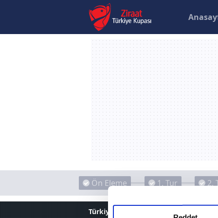
Anasay
Ön Eleme
1. Tur
2. 
Türkiye Kupası
Videolar
GOL | Natu
Reddet