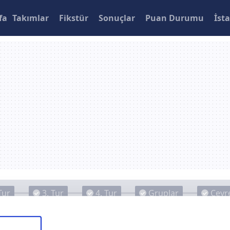
fa
Takımlar
Fikstür
Sonuçlar
Puan Durumu
İsta
Tur
3. Tur
4. Tur
Gruplar
Çeyre
ra Dünyası Gençlerbirliği 1-2 Trabzonspor