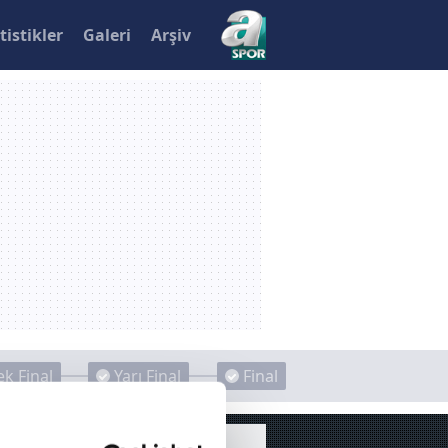
tistikler
Galeri
Arşiv
k Final
Yarı Final
Final