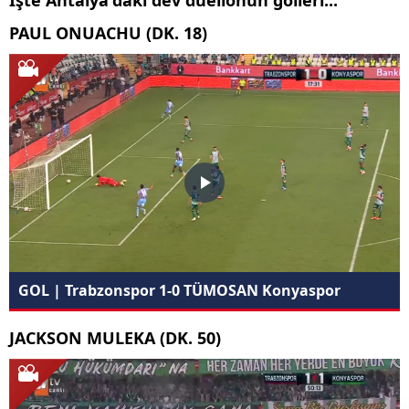
İşte Antalya'daki dev düellonun golleri...
PAUL ONUACHU (DK. 18)
GOL | Trabzonspor 1-0 TÜMOSAN Konyaspor
JACKSON MULEKA (DK. 50)