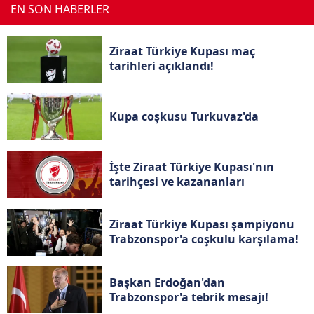
EN SON HABERLER
için Ayarlar butonuna tıklayabilir,
Çerez Bilgilendirme
Metnimizi
ziyaret edebilirsiniz.
Ziraat Türkiye Kupası maç
6698 sayılı Kişisel Verilerin Korunması Kanunu uyarınca
tarihleri açıklandı!
hazırlanmış Aydınlatma Metnimizi okumak ve sitemizde
ilgili mevzuata uygun olarak kullanılan çerezlerle ilgili bilgi
almak için lütfen
tıklayınız
.
Kupa coşkusu Turkuvaz'da
İşte Ziraat Türkiye Kupası'nın
tarihçesi ve kazananları
Ziraat Türkiye Kupası şampiyonu
Trabzonspor'a coşkulu karşılama!
Başkan Erdoğan'dan
Trabzonspor'a tebrik mesajı!