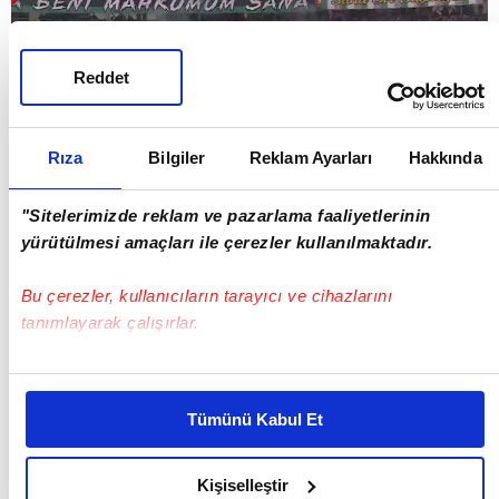
Reddet
Rıza
Bilgiler
Reklam Ayarları
Hakkında
"Sitelerimizde reklam ve pazarlama faaliyetlerinin
GOL | Trabzonspor 1-1 TÜMOSAN Konyaspor
yürütülmesi amaçları ile çerezler kullanılmaktadır.
PAUL ONUACHU (DK. 79)
Bu çerezler, kullanıcıların tarayıcı ve cihazlarını
tanımlayarak çalışırlar.
Bu çerezlere izin vermeniz halinde sizlere özel
kişiselleştirilmiş reklamlar sunabilir, sayfalarımızda sizlere
Tümünü Kabul Et
daha iyi reklam deneyimi yaşatabiliriz. Bunu yaparken
amacımızın size daha iyi bir reklam deneyimi sunmak
olduğunu ve sizlere en iyi içerikleri sunabilmek adına
Kişiselleştir