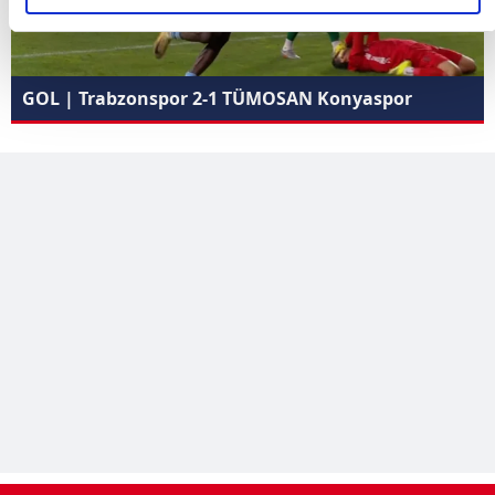
elimizden gelen çabayı gösterdiğimizi ve bu noktada,
reklamların maliyetlerimizi karşılamak noktasında tek gelir
kalemimiz olduğunu sizlere hatırlatmak isteriz.
GOL | Trabzonspor 2-1 TÜMOSAN Konyaspor
Her halükârda, kullanıcılar, bu çerezlere izin vermedikleri
takdirde, kullanıcılara hedefli reklamlar gösterilmeyecektir."
Sizlere daha iyi bir hizmet sunabilmek için İnternet
Sitemizde kendimize ve üçüncü kişilere ait çerezler
kullanılmaktadır. Bu çerezler vasıtasıyla çeşitli kişisel
verileriniz işlenmekte olup gerekli olan çerezler bilgi toplumu
hizmetlerinin sunulması amacıyla kullanılmaktadır. Diğer
çerezler, sitemizin daha işlevsel kılınması ve
kişiselleştirilmesi ve sizlere yönelik reklam/pazarlama
faaliyetlerinin yapılması, amaçlarıyla sınırlı olarak açık
rızanız dahilinde kullanılacaktır.
Çerezlere ilişkin tercihlerinizi aşağıda yer alan panel
vasıtasıyla belirleyebilirsiniz. Çerezlere ilişkin detaylı bilgi