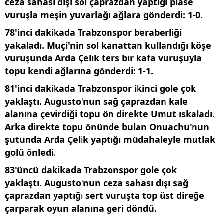
ceza sahası dışı sol çaprazdan yaptığı plase
kullanılmaktadır. Bu çerezler vasıtasıyla çeşitli kişisel
vuruşla meşin yuvarlağı ağlara gönderdi: 1-0.
verileriniz işlenmekte olup gerekli olan çerezler bilgi toplumu
hizmetlerinin sunulması amacıyla kullanılmaktadır. Diğer
78'inci dakikada Trabzonspor beraberliği
çerezler, sitemizin daha işlevsel kılınması ve
yakaladı. Muçi'nin sol kanattan kullandığı köşe
kişiselleştirilmesi ve sizlere yönelik reklam/pazarlama
vuruşunda Arda Çelik ters bir kafa vuruşuyla
faaliyetlerinin yapılması, amaçlarıyla sınırlı olarak açık
topu kendi ağlarına gönderdi: 1-1.
rızanız dahilinde kullanılacaktır.
81'inci dakikada Trabzonspor ikinci gole çok
Çerezlere ilişkin tercihlerinizi aşağıda yer alan panel
yaklaştı. Augusto'nun sağ çaprazdan kale
vasıtasıyla belirleyebilirsiniz. Çerezlere ilişkin detaylı bilgi
alanına çevirdiği topu ön direkte Umut ıskaladı.
için Ayarlar butonuna tıklayabilir,
Çerez Bilgilendirme
Arka direkte topu önünde bulan Onuachu'nun
Metnimizi
ziyaret edebilirsiniz.
şutunda Arda Çelik yaptığı müdahaleyle mutlak
golü önledi.
6698 sayılı Kişisel Verilerin Korunması Kanunu uyarınca
hazırlanmış Aydınlatma Metnimizi okumak ve sitemizde
83'üncü dakikada Trabzonspor gole çok
ilgili mevzuata uygun olarak kullanılan çerezlerle ilgili bilgi
yaklaştı. Augusto'nun ceza sahası dışı sağ
almak için lütfen
tıklayınız
.
çaprazdan yaptığı sert vuruşta top üst direğe
çarparak oyun alanına geri döndü.