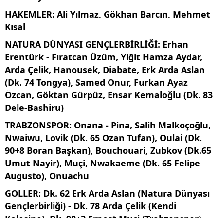
HAKEMLER
: Ali Yılmaz, Gökhan Barcın, Mehmet
Kısal
NATURA DÜNYASI GENÇLERBİRLİĞİ
: Erhan
Erentürk - Fıratcan Üzüm, Yiğit Hamza Aydar,
Arda Çelik, Hanousek, Diabate, Erk Arda Aslan
(Dk. 74 Tongya), Samed Onur, Furkan Ayaz
Özcan, Göktan Gürpüz, Ensar Kemaloğlu (Dk. 83
Dele-Bashiru)
TRABZONSPOR
: Onana - Pina, Salih Malkoçoğlu,
Nwaiwu, Lovik (Dk. 65 Ozan Tufan), Oulai (Dk.
90+8 Boran Başkan), Bouchouari, Zubkov (Dk.65
Umut Nayir), Muçi, Nwakaeme (Dk. 65 Felipe
Augusto), Onuachu
GOLLER
: Dk. 62 Erk Arda Aslan (Natura Dünyası
Gençlerbirliği) - Dk. 78 Arda Çelik (Kendi