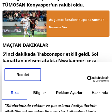
TÜMOSAN Konyaspor'un rakibi oldu.
Augusto: Beraber kupa kazanmak...
Devamını Oku
MAÇTAN DAKİKALAR
5'inci dakikada Trabzonspor etkili geldi. Sol
kanattan gelişen atakta Nwakaeme, ceza
sahasına girdikten sonra ortasını yaptı.
Savunma son anda araya girdi.
Reddet
11'inci dakikada Nwakaeme'nin sol kanattan
yaptığı ortada arka direkte Pina'nın çevirmek
Rıza
Bilgiler
Reklam Ayarları
Hakkında
istediği top savunmaya çarparak tehlike
bölgesinden çıktı.
"Sitelerimizde reklam ve pazarlama faaliyetlerinin
20'nci dakikada Natura Dünyası
yürütülmesi amaçları ile çerezler kullanılmaktadır.