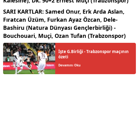
Kalesine), Dk. 90+2 Ernest Muçi (Trabzonspor)
SARI KARTLAR
: Samed Onur, Erk Arda Aslan,
Fıratcan Üzüm, Furkan Ayaz Özcan, Dele-
Bashiru (Natura Dünyası Gençlerbirliği) -
Bouchouari, Muçi, Ozan Tufan (Trabzonspor)
İşte G.Birliği - Trabzonspor maçının
özeti
Devamını Oku