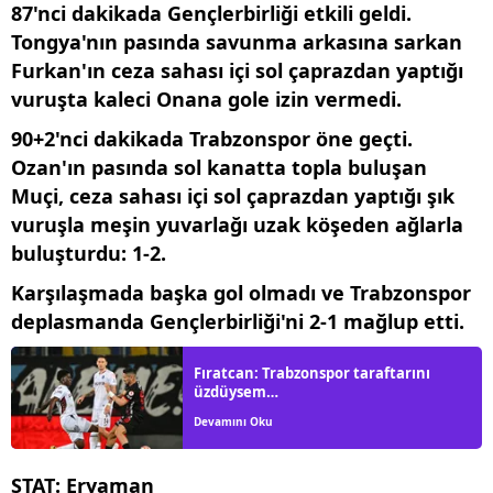
87'nci dakikada Gençlerbirliği etkili geldi.
Tongya'nın pasında savunma arkasına sarkan
Furkan'ın ceza sahası içi sol çaprazdan yaptığı
vuruşta kaleci Onana gole izin vermedi.
90+2'nci dakikada Trabzonspor öne geçti.
Ozan'ın pasında sol kanatta topla buluşan
Muçi, ceza sahası içi sol çaprazdan yaptığı şık
vuruşla meşin yuvarlağı uzak köşeden ağlarla
buluşturdu: 1-2.
Karşılaşmada başka gol olmadı ve Trabzonspor
deplasmanda Gençlerbirliği'ni 2-1 mağlup etti.
Fıratcan: Trabzonspor taraftarını
üzdüysem…
Devamını Oku
STAT
: Eryaman