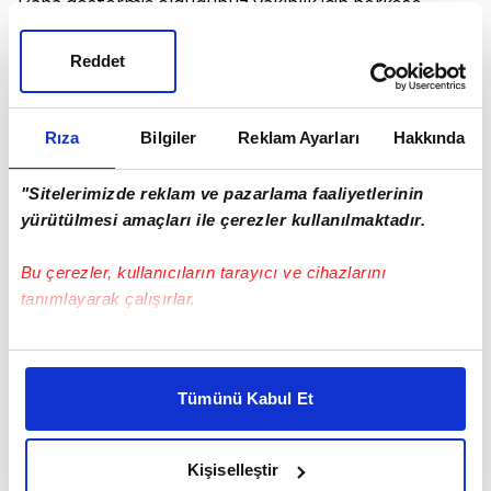
Bana göstermiş olduğunuz yakınlık için herkese
teşekkür ederim. Gerçekten çok fazlasınız. Şimdi
Reddet
geri sayım başladı. Yakında görüşmek üzere."
ifadelerini kullandı.
Belçika maçının 80. dakikasında sahayı sedye ile terk
Rıza
Bilgiler
Reklam Ayarları
Hakkında
etmek zorunda kalan Spinazzola'nın ilk
kontrollerinde aşil tendonunun koptuğu belirlenmiş
"Sitelerimizde reklam ve pazarlama faaliyetlerinin
yürütülmesi amaçları ile çerezler kullanılmaktadır.
ve yeşil sahalardan 6 ay uzak kalacağı açıklanmıştı.
Spinazzola, EURO 2020'de İtalya'nın Türkiye'yi 3-0
Bu çerezler, kullanıcıların tarayıcı ve cihazlarını
yendiği A Grubu ilk maçının yanı sıra son 16 turunda
tanımlayarak çalışırlar.
Avusturya'yı uzatma bölümleri sonunda 2-1 mağlup
ettiği karşılaşmada "Maçın en iyi oyuncusu"
Bu çerezlere izin vermeniz halinde sizlere özel
kişiselleştirilmiş reklamlar sunabilir, sayfalarımızda sizlere
seçilmişti.
Tümünü Kabul Et
daha iyi reklam deneyimi yaşatabiliriz. Bunu yaparken
amacımızın size daha iyi bir reklam deneyimi sunmak
olduğunu ve sizlere en iyi içerikleri sunabilmek adına
Kişiselleştir
elimizden gelen çabayı gösterdiğimizi ve bu noktada,