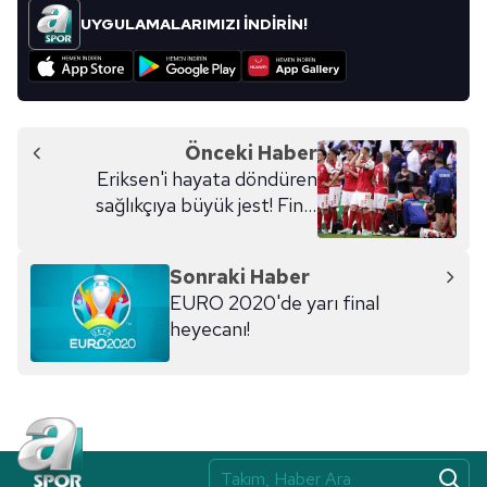
vasıtasıyla belirleyebilirsiniz. Çerezlere ilişkin detaylı bilgi
UYGULAMALARIMIZI İNDİRİN!
için Ayarlar butonuna tıklayabilir,
Çerez Bilgilendirme
Metnimizi
ziyaret edebilirsiniz.
6698 sayılı Kişisel Verilerin Korunması Kanunu uyarınca
hazırlanmış Aydınlatma Metnimizi okumak ve sitemizde
Önceki Haber
ilgili mevzuata uygun olarak kullanılan çerezlerle ilgili bilgi
Eriksen'i hayata döndüren
almak için lütfen
tıklayınız
.
sağlıkçıya büyük jest! Final
maçında...
Sonraki Haber
EURO 2020'de yarı final
heyecanı!