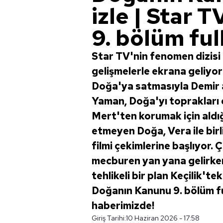
izle | Star
9. bölüm full
Star TV'nin fenomen dizis
gelişmelerle ekrana geliyor!
Doğa'ya satmasıyla Demir ai
Yaman, Doğa'yı toprakları 
Mert'ten korumak için aldı
etmeyen Doğa, Vera ile birl
filmi çekimlerine başlıyor.
mecburen yan yana gelirken
tehlikeli bir plan Keçilik't
Doğanın Kanunu 9. bölüm ful
haberimizde!
Giriş Tarihi:
10 Haziran 2026 - 17:58