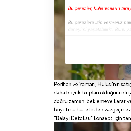
Bu çerezler, kullanıcıların tara
Bu çerezlere izin vermeniz halin
deneyimi yaşatabiliriz. Bunu y
içerikleri sunabilmek adına el
noktasında tek gelir kalemimiz 
Her halükârda, kullanıcılar, bu 
Sizlere daha iyi bir hizmet sun
çerezler vasıtasıyla çeşitli kiş
Perihan ve Yaman, Hulusi'nin satı
amacıyla kullanılmaktadır. Diğer
daha büyük bir plan olduğunu düş
reklam/pazarlama faaliyetlerinin
doğru zamanı beklemeye karar veri
Çerezlere ilişkin tercihlerinizi 
büyütme hedefinden vazgeçmez; Ver
butonuna tıklayabilir,
Çerez Bi
"Balayı Detoksu" konsepti için tanı
6698 sayılı Kişisel Verilerin 