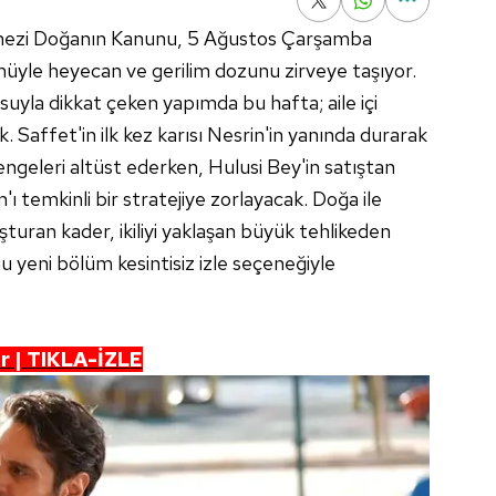
mezi Doğanın Kanunu, 5 Ağustos Çarşamba
üyle heyecan ve gerilim dozunu zirveye taşıyor.
yla dikkat çeken yapımda bu hafta; aile içi
 Saffet'in ilk kez karısı Nesrin'in yanında durarak
dengeleri altüst ederken, Hulusi Bey'in satıştan
 temkinli bir stratejiye zorlayacak. Doğa ile
turan kader, ikiliyi yaklaşan büyük tehlikeden
yeni bölüm kesintisiz izle seçeneğiyle
r | TIKLA-İZLE