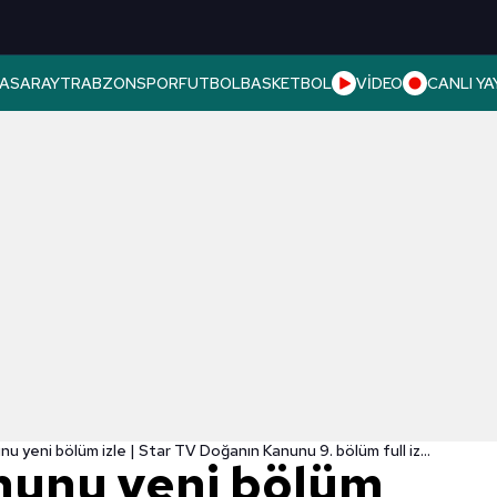
ASARAY
TRABZONSPOR
FUTBOL
BASKETBOL
VİDEO
CANLI YA
Doğanın Kanunu yeni bölüm izle | Star TV Doğanın Kanunu 9. bölüm full izle
nunu yeni bölüm