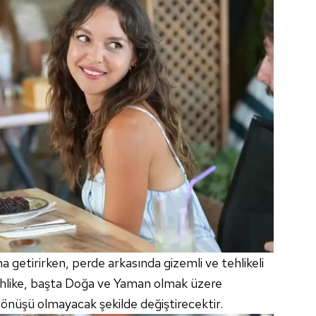
 çerezlerle ilgili bilgi almak için lütfen
tıklayınız
.
 getirirken, perde arkasında gizemli ve tehlikeli
tehlike, başta Doğa ve Yaman olmak üzere
 dönüşü olmayacak şekilde değiştirecektir.