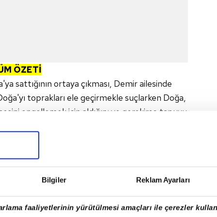
ÜM ÖZETİ
ğa'ya sattığının ortaya çıkması, Demir ailesinde
 Doğa'yı toprakları ele geçirmekle suçlarken Doğa,
mesini engellemek için aldığını ve gerekirse tapuyu
ncak Nesrin'in şehirde yeni bir hayat kurma
in ilk kez karısının yanında durması, aile içindeki
Bilgiler
Reklam Ayarları
rlama faaliyetlerinin yürütülmesi amaçları ile çerezler kullan