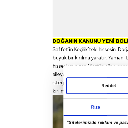
DOĞANIN KANUNU YENİ BÖL
Saffet'in Keçilik'teki hissesini Do
büyük bir kırılma yaratır. Yaman,
hisseyi yalnızca Mert'in eline geç
aileye devredebileceğini söyler. A
isteğinden vazgeçmemesi ve Saffet'
Reddet
kırılmayı derinleştirir.
Rıza
"Sitelerimizde reklam ve paza