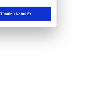
liyetlerimizi karşılamak
Tümünü Kabul Et
ar gösterilmeyecektir."
çerezler kullanılmaktadır. Bu
u hizmetlerinin sunulması
i ve sizlere yönelik
nılacaktır.
kin detaylı bilgi için Ayarlar
ak ve sitemizde ilgili