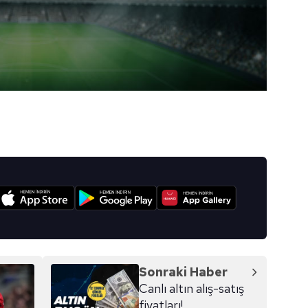
I
Sonraki Haber
Canlı altın alış-satış
fiyatları!