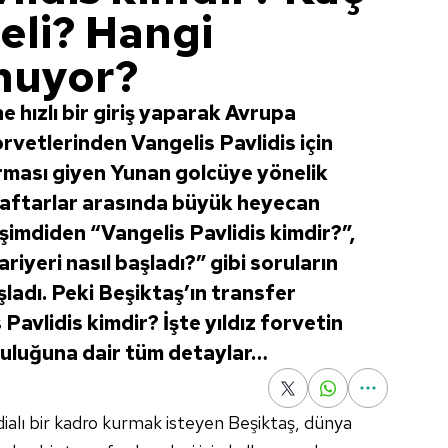
eli? Hangi
nuyor?
 hızlı bir giriş yaparak Avrupa
rvetlerinden Vangelis Pavlidis için
rması giyen Yunan golcüye yönelik
araftarlar arasında büyük heyecan
 şimdiden “Vangelis Pavlidis kimdir?”,
ariyeri nasıl başladı?” gibi soruların
ladı. Peki Beşiktaş’ın transfer
 Pavlidis kimdir? İşte yıldız forvetin
lculuğuna dair tüm detaylar…
dialı bir kadro kurmak isteyen Beşiktaş, dünya