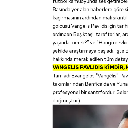
futbol kamuoyunda ses getirecek de
Basında yer alan haberlere göre si
kaçırmasının ardından mali sıkıntı
golcüsü Vangelis Pavlidis için tari
ardından Beşiktaşlı taraftarlar, a
yaşında, nereli?" ve "Hangi mevkid
şekilde araştırmaya başladı. İşte 
hakkında merak edilen tüm detayla
VANGELIS PAVLIDIS KİMDİR,
Tam adı Evangelos "Vangélis" Pavli
takımlarından Benfica'da ve Yunan
profesyonel bir santrfordur. Sela
doğmuştur).