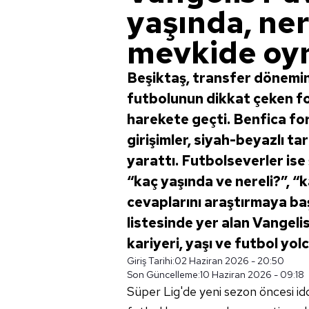
yaşında, ner
mevkide oy
Beşiktaş, transfer dönemine
futbolunun dikkat çeken fo
harekete geçti. Benfica fo
girişimler, siyah-beyazlı t
yarattı. Futbolseverler ise
“kaç yaşında ve nereli?”, “k
cevaplarını araştırmaya baş
listesinde yer alan Vangelis
kariyeri, yaşı ve futbol yo
Giriş Tarihi:
02 Haziran 2026 - 20:50
Son Güncelleme:
10 Haziran 2026 - 09:18
Süper Lig'de yeni sezon öncesi id