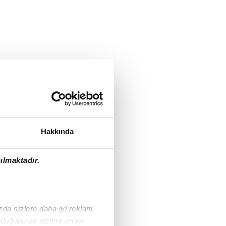
Hakkında
ılmaktadır.
ızda sizlere daha iyi reklam
duğunu ve sizlere en iyi