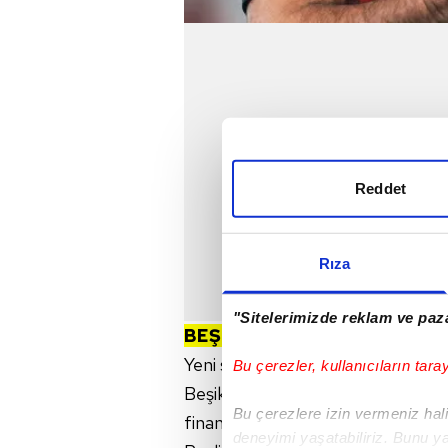
Reddet
Rıza
"Sitelerimizde reklam ve paza
BEŞİKTAŞ'TAN TARİHİ TRA
Yeni sezon öncesinde gol yolların
Bu çerezler, kullanıcıların tara
Beşiktaş yönetimi, rotayı Portekiz'
Bu çerezlere izin vermeniz halin
finansal olarak zor bir döneme gir
deneyimi yaşatabiliriz. Bunu y