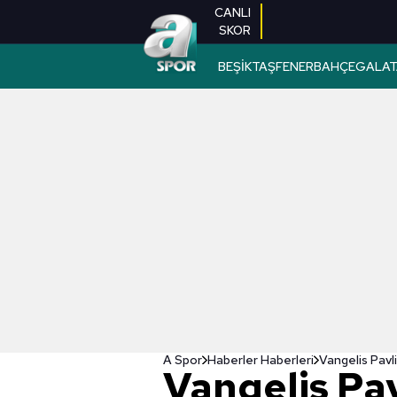
CANLI
SKOR
BEŞİKTAŞ
FENERBAHÇE
GALAT
A Spor
Haberler Haberleri
Vangelis Pavl
Vangelis Pav