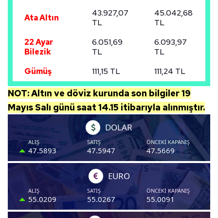
Sitemizde kendimize ve üçüncü kişilere ait çerezler
43.927,07
45.042,68
Ata Altın
kullanılmaktadır. Bu çerezler vasıtasıyla çeşitli kişisel
TL
TL
verileriniz işlenmekte olup gerekli olan çerezler bilgi
22 Ayar
6.051,69
6.093,97
toplumu hizmetlerinin sunulması amacıyla
Bilezik
TL
TL
kullanılmaktadır. Diğer çerezler, sitemizin daha işlevsel
kılınması ve kişiselleştirilmesi ve sizlere yönelik
Gümüş
111,15 TL
111,24 TL
reklam/pazarlama faaliyetlerinin yapılması, amaçlarıyla
sınırlı olarak açık rızanız dahilinde kullanılacaktır.
NOT: Altın ve döviz kurunda son bilgiler 19
Mayıs Salı
günü
saat 14.15
itibarıyla alınmıştır.
Çerezlere ilişkin tercihlerinizi aşağıda yer alan panel
vasıtasıyla belirleyebilirsiniz. Çerezlere ilişkin detaylı bilgi
için Ayarlar butonuna tıklayabilir,
Çerez Bilgilendirme
Metnimizi
ziyaret edebilirsiniz.
6698 sayılı Kişisel Verilerin Korunması Kanunu uyarınca
hazırlanmış Aydınlatma Metnimizi okumak ve sitemizde
ilgili mevzuata uygun olarak kullanılan çerezlerle ilgili bilgi
almak için lütfen
tıklayınız
.