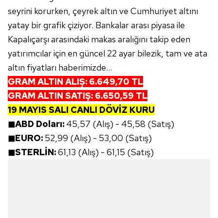
seyrini korurken, çeyrek altın ve Cumhuriyet altını
yatay bir grafik çiziyor. Bankalar arası piyasa ile
Kapalıçarşı arasındaki makas aralığını takip eden
yatırımcılar için en güncel 22 ayar bilezik, tam ve ata
altın fiyatları haberimizde...
GRAM ALTIN ALIŞ:
6.649,70
TL
GRAM ALTIN SATIŞ:
6.650,59
TL
19 MAYIS SALI CANLI DÖVİZ KURU
◼ABD Doları:
45,57 (Alış) - 45,58 (Satış)
◼EURO:
52,99 (Alış) - 53,00 (Satış)
◼STERLİN:
61,13 (Alış) - 61,15 (Satış)