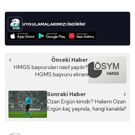
UYGULAMALARIMIZI İNDİRİN!
Önceki Haber
HMGS başvuruları nasıl yapılır?
HGMS başvuru ekranı
Sonraki Haber
Ozan Ergün kimdir? Hakem Ozan
Ergün kaç yaşında, hangi kanalda?