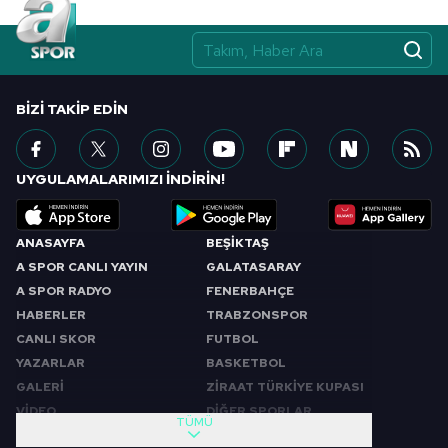
BIZI TAKIP EDIN
UYGULAMALARIMIZI İNDİRİN!
ANASAYFA
BEŞİKTAŞ
A SPOR CANLI YAYIN
GALATASARAY
A SPOR RADYO
FENERBAHÇE
HABERLER
TRABZONSPOR
CANLI SKOR
FUTBOL
YAZARLAR
BASKETBOL
GALERİ
ZİRAAT TÜRKİYE KUPASI
VİDEO
DİĞER SPORLAR
TÜMÜ