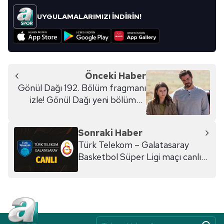
UYGULAMALARIMIZI İNDİRİN!
Önceki Haber
Gönül Dağı 192. Bölüm fragmanı
izle! Gönül Dağı yeni bölümde
neler olacak?
Sonraki Haber
Türk Telekom – Galatasaray
Basketbol Süper Ligi maçı canlı
izle (1 Kasım 2025)