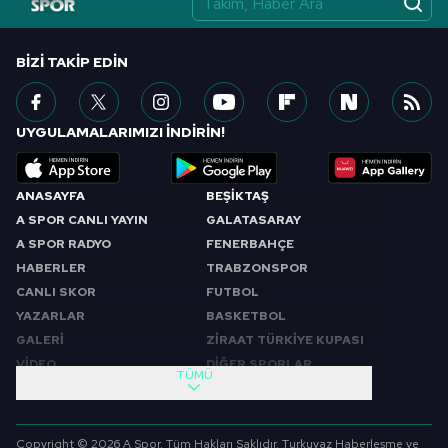
BIZI TAKIP EDIN
UYGULAMALARIMIZI İNDİRİN!
ANASAYFA
BEŞİKTAŞ
A SPOR CANLI YAYIN
GALATASARAY
A SPOR RADYO
FENERBAHÇE
HABERLER
TRABZONSPOR
CANLI SKOR
FUTBOL
YAZARLAR
BASKETBOL
GALERİ
ZİRAAT TÜRKİYE KUPASI
VİDEO
DİĞER SPORLAR
TÜMÜ
PROGRAMLAR
VIDEO
SABAH SPORU
FUTBOL
Copyright © 2026 A Spor. Tüm Hakları Saklıdır. Turkuvaz Haberleşme ve