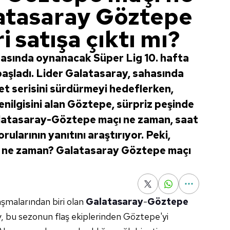
atasaray Göztepe
i satışa çıktı mı?
rasında oynanacak Süper Lig 10. hafta
başladı. Lider Galatasaray, sahasında
et serisini sürdürmeyi hedeflerken,
enilgisini alan Göztepe, sürpriz peşinde
Galatasaray-Göztepe maçı ne zaman, saat
ularının yanıtını araştırıyor. Peki,
 ne zaman? Galatasaray Göztepe maçı
aşmalarından biri olan
Galatasaray
-
Göztepe
y, bu sezonun flaş ekiplerinden Göztepe'yi