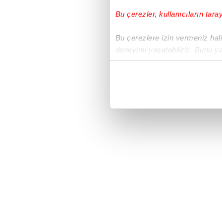
Bu çerezler, kullanıcıların tara
Bu çerezlere izin vermeniz halin
deneyimi yaşatabiliriz. Bunu y
içerikleri sunabilmek adına el
noktasında tek gelir kalemimiz 
Her halükârda, kullanıcılar, bu 
Sizlere daha iyi bir hizmet sun
çerezler vasıtasıyla çeşitli kiş
amacıyla kullanılmaktadır. Diğer
reklam/pazarlama faaliyetlerinin
Çerezlere ilişkin tercihlerinizi 
butonuna tıklayabilir,
Çerez Bi
6698 sayılı Kişisel Verilerin 