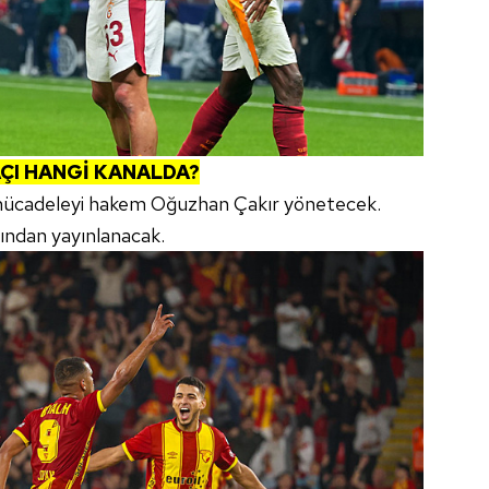
I HANGİ KANALDA?
mücadeleyi hakem Oğuzhan Çakır yönetecek.
ından yayınlanacak.