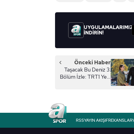
UYGULAMALARIMIZ
İNDİRİN!
Önceki Haber
Taşacak Bu Deniz 3.
Bölüm İzle: TRT1 Yeni
Bölüm Linki
RSS
YAYIN AKIŞI
FREKANSLAR