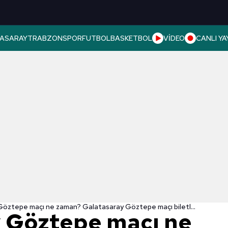
ASARAY
TRABZONSPOR
FUTBOL
BASKETBOL
VİDEO
CANLI YA
Galatasaray Göztepe maçı ne zaman? Galatasaray Göztepe maçı biletleri satışa çıktı mı?
 Göztepe maçı ne