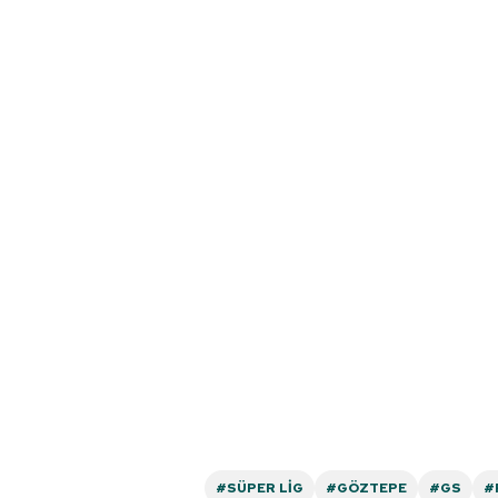
mevzuata uygun olarak kullanılan
#SÜPER LIG
#GÖZTEPE
#GS
#