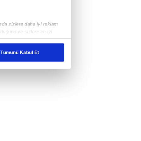
ızda sizlere daha iyi reklam
duğunu ve sizlere en iyi
liyetlerimizi karşılamak
Tümünü Kabul Et
ar gösterilmeyecektir."
çerezler kullanılmaktadır. Bu
u hizmetlerinin sunulması
i ve sizlere yönelik
nılacaktır.
kin detaylı bilgi için Ayarlar
ak ve sitemizde ilgili