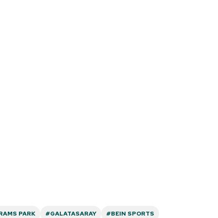
 çerezlerle ilgili bilgi almak için lütfen
tıklayınız
.
RAMS PARK
#GALATASARAY
#BEIN SPORTS