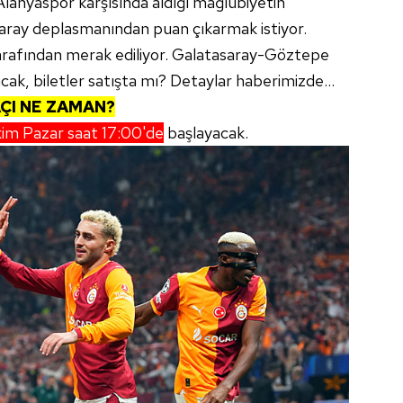
lanyaspor karşısında aldığı mağlubiyetin
aray deplasmanından puan çıkarmak istiyor.
 tarafından merak ediliyor. Galatasaray-Göztepe
cak, biletler satışta mı? Detaylar haberimizde...
ÇI NE ZAMAN?
im Pazar saat 17:00'de
başlayacak.