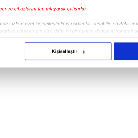
yıcı ve cihazlarını tanımlayarak çalışırlar.
de sizlere özel kişiselleştirilmiş reklamlar sunabilir, sayfalarım
aparken amacımızın size daha iyi bir reklam deneyimi sunmak ol
imizden gelen çabayı gösterdiğimizi ve bu noktada, reklamların ma
olduğunu sizlere hatırlatmak isteriz.
Kişiselleştir
çerezlere izin vermedikleri takdirde, kullanıcılara hedefli reklaml
abilmek için İnternet Sitemizde kendimize ve üçüncü kişilere ait 
isel verileriniz işlenmekte olup gerekli olan çerezler bilgi toplum
 çerezler, sitemizin daha işlevsel kılınması ve kişiselleştirilmes
 yapılması, amaçlarıyla sınırlı olarak açık rızanız dahilinde kulla
aşağıda yer alan panel vasıtasıyla belirleyebilirsiniz. Çerezlere iliş
lgilendirme Metnimizi
ziyaret edebilirsiniz.
Korunması Kanunu uyarınca hazırlanmış Aydınlatma Metnimizi okum