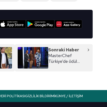
I
Sonraki Haber
MasterChef
Türkiye’de ödül
oyununu kim kazandı?
24 Ekim MasterChef
eleme adayları kimler
oldu?
VERI POLITIKASI
GIZLILIK BILDIRIMI
KÜNYE / İLETIŞIM