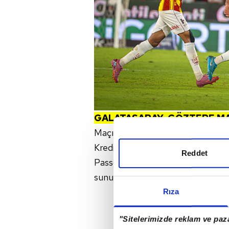
GALATASARAY-GÖZTEPE MAÇI
Maçın biletleri 23 Ekim Perşem
Kredi ve Banka Kartı sahiplerine
Reddet
Passo Taraftar Kart kartlara, pa
sunulacaktır.
Rıza
"Sitelerimizde reklam ve paza