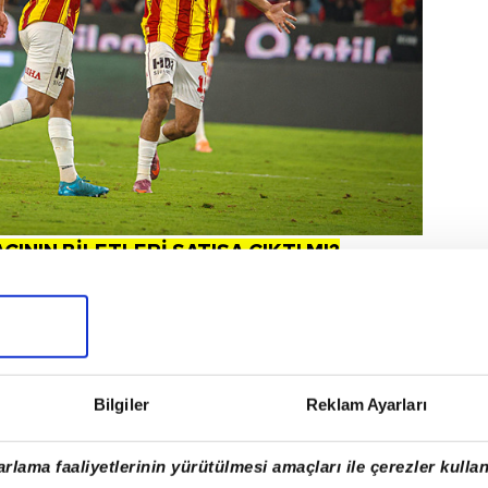
NIN BİLETLERİ SATIŞA ÇIKTI MI?
be günü saat 16.00'da GSPlus Premium ve GSPara
, 24 Ekim Cuma günü saat 14.00'de
GS
logolu
sso uygulaması ve passo.com.tr adresinden satışa
Bilgiler
Reklam Ayarları
rlama faaliyetlerinin yürütülmesi amaçları ile çerezler kullan