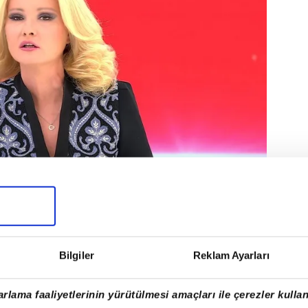
al platform kullanıcılarını da düşünen ATV, 2025
Bilgiler
Reklam Ayarları
 televizyon ekranlarından değil, aynı zamanda
resmi
üzerinden de izleyiciyle buluşturuyor.
rlama faaliyetlerinin yürütülmesi amaçları ile çerezler kullan