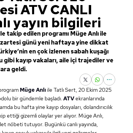
esi ATV CANLI
lı yayın bilgileri
yle takip edilen programı Müge Anlı ile
azartesi günü yeni haftaya yine dikkat
Türkiye’nin en çok izlenen sabah kuşağı
ibi kayıp vakaları, aile içi trajediler ve
ara geldi.
n program
Müge Anlı
ile Tatlı Sert, 20 Ekim 2025
pdolu bir gündemle başladı.
ATV
ekranlarında
amda bu hafta yine kayıp dosyaları, dolandırıcılık
kip ettiği gizemli olaylar yer alıyor. Müge Anlı,
et nöbeti tutuyor. Bugünkü canlı yayında,
kayıp çocuk vakasıyla ilgili yeni gelişmeler