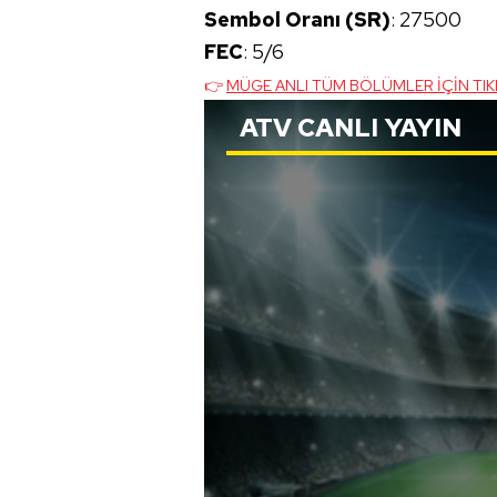
Sembol Oranı (SR)
: 27500
FEC
: 5/6
👉
MÜGE ANLI TÜM BÖLÜMLER İÇİN TIK
ATV
CANLI YAYIN