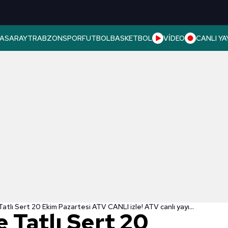
ASARAY
TRABZONSPOR
FUTBOL
BASKETBOL
VİDEO
CANLI YA
Müge Anlı ile Tatlı Sert 20 Ekim Pazartesi ATV CANLI izle! ATV canlı yayın bilgileri
e Tatlı Sert 20