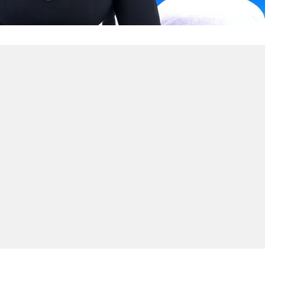
 çerezlerle ilgili bilgi almak için lütfen
tıklayınız
.