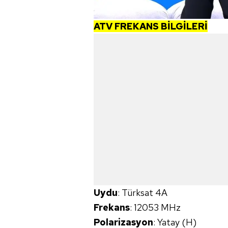
mevzuata uygun olarak kullanılan
ATV FREKANS BİLGİLERİ
Uydu
: Türksat 4A
Frekans
: 12053 MHz
Polarizasyon
: Yatay (H)