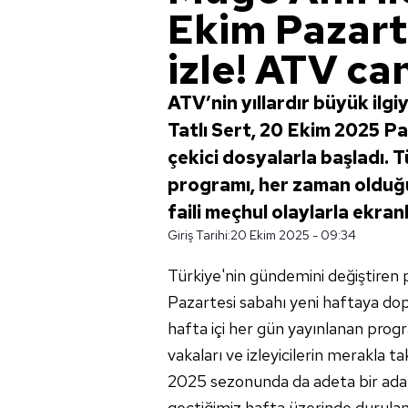
Ekim Pazart
izle! ATV can
ATV’nin yıllardır büyük ilgi
Tatlı Sert, 20 Ekim 2025 P
çekici dosyalarla başladı. 
programı, her zaman olduğu g
faili meçhul olaylarla ekranl
Giriş Tarihi:
20 Ekim 2025 - 09:34
Türkiye'nin gündemini değiştire
Pazartesi sabahı yeni haftaya do
hafta içi her gün yayınlanan progr
vakaları ve izleyicilerin merakla ta
2025 sezonunda da adeta bir adal
geçtiğimiz hafta üzerinde durulan 