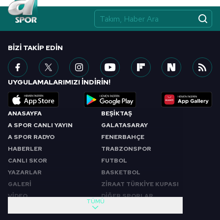
BIZI TAKIP EDIN
UYGULAMALARIMIZI İNDİRİN!
ANASAYFA
BEŞİKTAŞ
A SPOR CANLI YAYIN
GALATASARAY
A SPOR RADYO
FENERBAHÇE
HABERLER
TRABZONSPOR
CANLI SKOR
FUTBOL
YAZARLAR
BASKETBOL
GALERİ
ZİRAAT TÜRKİYE KUPASI
VİDEO
DİĞER SPORLAR
TÜMÜ
PROGRAMLAR
VIDEO