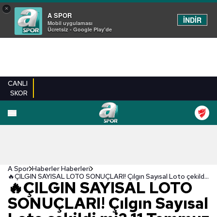
×
A SPOR
İNDİR
Mobil uygulaması
Ücretsiz - Google Play'de
CANLI
SKOR
A Spor
Haberler Haberleri
🔥ÇILGIN SAYISAL LOTO SONUÇLARI! Çılgın Sayısal Loto çekildi mi? 11 Temmuz 2022 Sayısal Loto sorgulama ekranı
🔥ÇILGIN SAYISAL LOTO
SONUÇLARI! Çılgın Sayısal