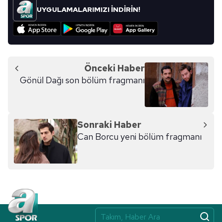
kullanılmaktadır. Bu çerezler vasıtasıyla çeşitli kişisel
UYGULAMALARIMIZI İNDİRİN!
verileriniz işlenmekte olup gerekli olan çerezler bilgi
toplumu hizmetlerinin sunulması amacıyla
kullanılmaktadır. Diğer çerezler, sitemizin daha işlevsel
kılınması ve kişiselleştirilmesi ve sizlere yönelik
reklam/pazarlama faaliyetlerinin yapılması, amaçlarıyla
Önceki Haber
sınırlı olarak açık rızanız dahilinde kullanılacaktır.
Gönül Dağı son bölüm fragmanı
Çerezlere ilişkin tercihlerinizi aşağıda yer alan panel
vasıtasıyla belirleyebilirsiniz. Çerezlere ilişkin detaylı bilgi
için Ayarlar butonuna tıklayabilir,
Çerez Bilgilendirme
Sonraki Haber
Metnimizi
ziyaret edebilirsiniz.
Can Borcu yeni bölüm fragmanı
6698 sayılı Kişisel Verilerin Korunması Kanunu uyarınca
hazırlanmış Aydınlatma Metnimizi okumak ve sitemizde
ilgili mevzuata uygun olarak kullanılan çerezlerle ilgili bilgi
almak için lütfen
tıklayınız
.