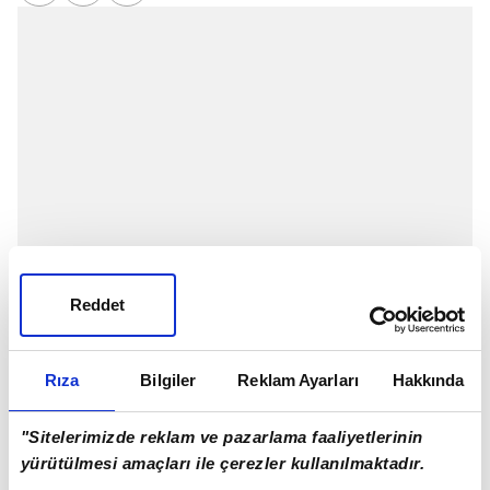
Reddet
Milli Piyango'nun düzenlediği Çılgın
Sayısal
Rıza
Bilgiler
Reklam Ayarları
Hakkında
Loto
'nun 1 Haziran 2022 Çarşamba günü çekilişi
"Sitelerimizde reklam ve pazarlama faaliyetlerinin
gerçekleştirildi. Şans oyunları sevenler '1 Haziran
yürütülmesi amaçları ile çerezler kullanılmaktadır.
2022 Çarşamba çekiliş sonuçları' araması yapıyor.