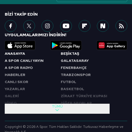
BIZI TAKIP EDIN
UYGULAMALARIMIZI İNDİRİN!
ANASAYFA
BEŞİKTAŞ
A SPOR CANLI YAYIN
GALATASARAY
A SPOR RADYO
FENERBAHÇE
HABERLER
TRABZONSPOR
CANLI SKOR
FUTBOL
YAZARLAR
BASKETBOL
GALERİ
ZİRAAT TÜRKİYE KUPASI
VİDEO
DİĞER SPORLAR
TÜMÜ
PROGRAMLAR
VIDEO
SABAH SPORU
FUTBOL
Copyright © 2026 A Spor. Tüm Hakları Saklıdır. Turkuvaz Haberleşme ve
SPOR GÜNDEMİ
BASKETBOL