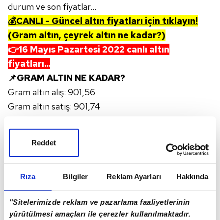
durum ve son fiyatlar...
💰CANLI - Güncel altın fiyatları için tıklayın!
(Gram altın, çeyrek altın ne kadar?)
👉
16 Mayıs Pazartesi
2022
canlı altın
fiyatları...
📌GRAM ALTIN NE KADAR?
Gram altın alış: 901,56
Gram altın satış: 901,74
📌ÇEYREK ALTIN NE KADAR?
Çeyrek altın alış: 1.489,00
Reddet
Çeyrek altın satış: 1.513,00
Rıza
Bilgiler
Reklam Ayarları
Hakkında
"Sitelerimizde reklam ve pazarlama faaliyetlerinin
yürütülmesi amaçları ile çerezler kullanılmaktadır.