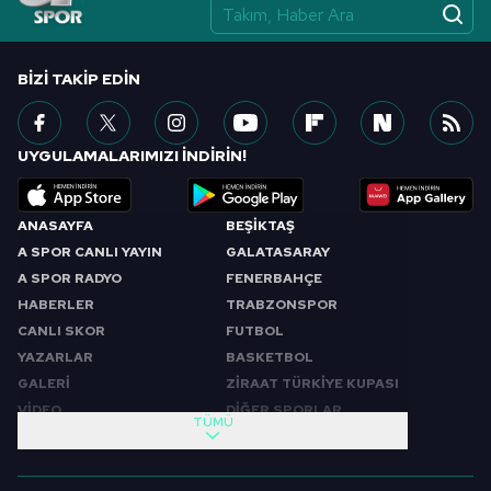
BIZI TAKIP EDIN
UYGULAMALARIMIZI İNDİRİN!
ANASAYFA
BEŞİKTAŞ
A SPOR CANLI YAYIN
GALATASARAY
A SPOR RADYO
FENERBAHÇE
HABERLER
TRABZONSPOR
CANLI SKOR
FUTBOL
YAZARLAR
BASKETBOL
GALERİ
ZİRAAT TÜRKİYE KUPASI
VİDEO
DİĞER SPORLAR
TÜMÜ
PROGRAMLAR
VIDEO
SABAH SPORU
FUTBOL