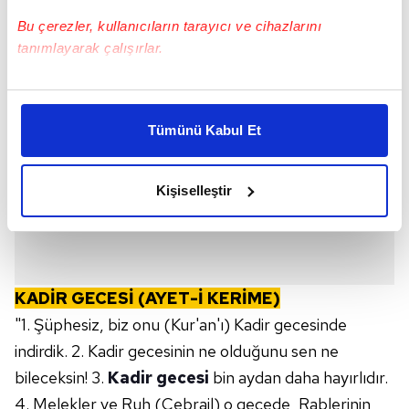
Bu çerezler, kullanıcıların tarayıcı ve cihazlarını
tanımlayarak çalışırlar.
Bu çerezlere izin vermeniz halinde sizlere özel
kişiselleştirilmiş reklamlar sunabilir, sayfalarımızda sizlere
Tümünü Kabul Et
daha iyi reklam deneyimi yaşatabiliriz. Bunu yaparken
amacımızın size daha iyi bir reklam deneyimi sunmak
olduğunu ve sizlere en iyi içerikleri sunabilmek adına
Kişiselleştir
elimizden gelen çabayı gösterdiğimizi ve bu noktada,
reklamların maliyetlerimizi karşılamak noktasında tek gelir
kalemimiz olduğunu sizlere hatırlatmak isteriz.
Her halükârda, kullanıcılar, bu çerezlere izin vermedikleri
KADİR GECESİ (AYET-İ KERİME)
takdirde, kullanıcılara hedefli reklamlar
"1. Şüphesiz, biz onu (Kur'an'ı) Kadir gecesinde
gösterilmeyecektir."
indirdik. 2. Kadir gecesinin ne olduğunu sen ne
bileceksin! 3.
Kadir gecesi
bin aydan daha hayırlıdır.
Sizlere daha iyi bir hizmet sunabilmek için İnternet
Sitemizde kendimize ve üçüncü kişilere ait çerezler
4. Melekler ve Ruh (Cebrail) o gecede, Rablerinin