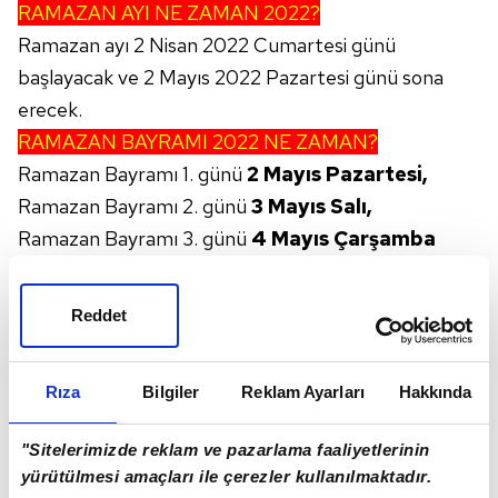
RAMAZAN AYI NE ZAMAN 2022?
Ramazan ayı 2 Nisan 2022 Cumartesi günü
başlayacak ve 2 Mayıs 2022 Pazartesi günü sona
erecek.
RAMAZAN BAYRAMI 2022 NE ZAMAN?
Ramazan Bayramı 1. günü
2 Mayıs Pazartesi,
Ramazan Bayramı 2. günü
3 Mayıs Salı,
Ramazan Bayramı 3. günü
4 Mayıs Çarşamba
günü kutlanacak.
2022 YILINDA HANGİ KANDİL HANGİ TARİHTE
Reddet
İDRAK EDİLECEK?
Regaip Kandili
- 3 Şubat 2022 Perşembe
Rıza
Bilgiler
Reklam Ayarları
Hakkında
Miraç Kandili
- 27 Şubat 2022 Pazar
Berat Kandili
- 17 Mart 2022 Perşembe
"Sitelerimizde reklam ve pazarlama faaliyetlerinin
Mevlid Kandili
- 7 Ekim 2022 Cuma
yürütülmesi amaçları ile çerezler kullanılmaktadır.