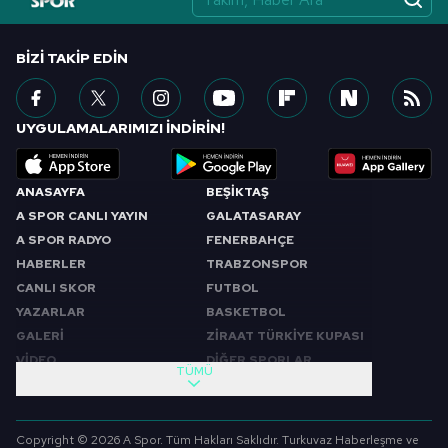
BIZI TAKIP EDIN
UYGULAMALARIMIZI İNDİRİN!
ANASAYFA
BEŞİKTAŞ
A SPOR CANLI YAYIN
GALATASARAY
A SPOR RADYO
FENERBAHÇE
HABERLER
TRABZONSPOR
CANLI SKOR
FUTBOL
YAZARLAR
BASKETBOL
GALERİ
ZİRAAT TÜRKİYE KUPASI
VİDEO
DİĞER SPORLAR
TÜMÜ
PROGRAMLAR
VIDEO
SABAH SPORU
FUTBOL
Copyright © 2026 A Spor. Tüm Hakları Saklıdır. Turkuvaz Haberleşme ve