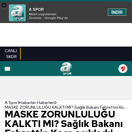
×
A SPOR
İNDİR
Mobil uygulaması
Ücretsiz - Google Play'de
CANLI
SKOR
A Spor
Haberler Haberleri
MASKE ZORUNLULUĞU KALKTI MI? Sağlık Bakanı Fahrettin Koca açıkladı! İşte yeni Maske ve HES kararı
MASKE ZORUNLULUĞU
KALKTI MI? Sağlık Bakanı