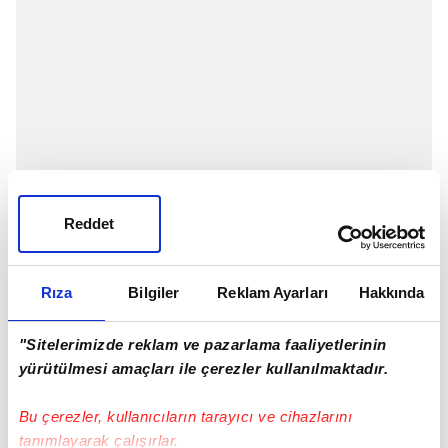
Reddet
Rıza
Bilgiler
Reklam Ayarları
Hakkında
Koronavirüs Bilim Kurulu toplantısının ardından Sağlık
"Sitelerimizde reklam ve pazarlama faaliyetlerinin
Bakanı Fahrettin Koca, önemli açıklamalarda bulundu
yürütülmesi amaçları ile çerezler kullanılmaktadır.
ve alınan yeni kararları açıkladı.
İşte alınan yeni kararlar:
Bu çerezler, kullanıcıların tarayıcı ve cihazlarını
tanımlayarak çalışırlar.
1 - Artık açık havada maske zorunluluğu kalkıyor.