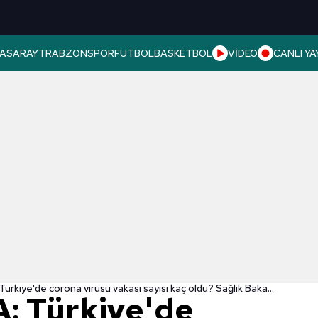
ASARAY
TRABZONSPOR
FUTBOL
BASKETBOL
VİDEO
CANLI YA
SON DAKİKA: Türkiye'de corona virüsü vakası sayısı kaç oldu? Sağlık Bakanı Fahrettin Koca açıkladı
: Türkiye'de