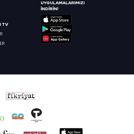
UYGULAMALARIMIZI
R
İNDİRİN!
I TV
OR
BER