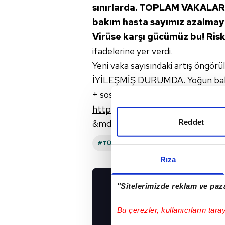
sınırlarda. TOPLAM VAKALAR
bakım hasta sayımız azalmay
Virüse karşı gücümüz bu! Risk
ifadelerine yer verdi.
Yeni vaka sayısındaki artış öngö
İYİLEŞMİŞ DURUMDA. Yoğun bakı
+ sosyal mesafe: Virüse karşı güc
https://t.co/RVlhe7786O
pic.t
Reddet
&mdash; Dr. Fahrettin Koca (@dr
#TÜRKIYE
#SOSYAL MEDYA
Rıza
"Sitelerimizde reklam ve paza
UYGULAMALARIMIZ
İNDİRİN!
Bu çerezler, kullanıcıların tara