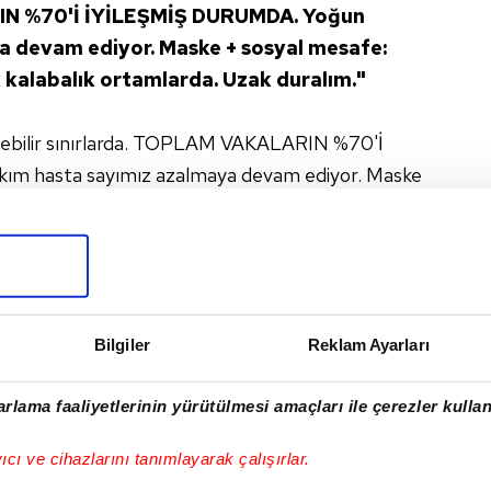
IN %70'İ İYİLEŞMİŞ DURUMDA. Yoğun
a devam ediyor. Maske + sosyal mesafe:
 kalabalık ortamlarda. Uzak duralım."
rülebilir sınırlarda. TOPLAM VAKALARIN %70'İ
m hasta sayımız azalmaya devam ediyor. Maske
ümüz bu! Risk kalabalık ortamlarda. Uzak duralım.
witter.com/0naqY0mszC
fahrettinkoca)
May 12, 2020
Bilgiler
Reklam Ayarları
rlama faaliyetlerinin yürütülmesi amaçları ile çerezler kullan
I
yıcı ve cihazlarını tanımlayarak çalışırlar.