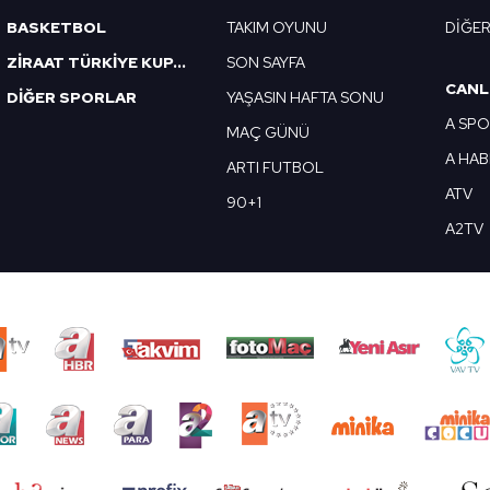
BASKETBOL
TAKIM OYUNU
DİĞE
ZİRAAT TÜRKİYE KUPASI
SON SAYFA
CANL
DİĞER SPORLAR
YAŞASIN HAFTA SONU
A SP
MAÇ GÜNÜ
A HA
ARTI FUTBOL
ATV
90+1
A2TV