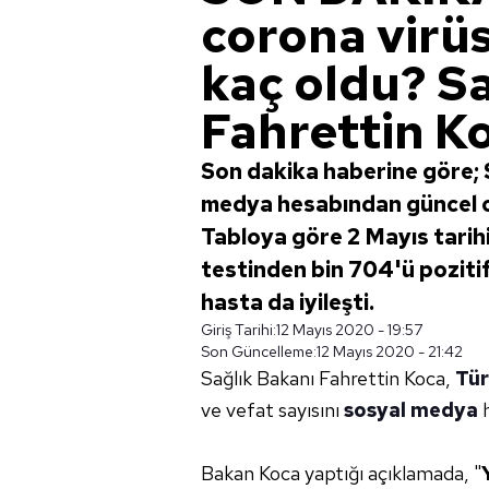
corona virüs
kaç oldu? S
Fahrettin Ko
Son dakika haberine göre; 
medya hesabından güncel co
Tabloya göre 2 Mayıs tarihi
testinden bin 704'ü pozitif 
hasta da iyileşti.
Giriş Tarihi:
12 Mayıs 2020 - 19:57
Son Güncelleme:
12 Mayıs 2020 - 21:42
Sağlık Bakanı Fahrettin Koca,
Tür
ve vefat sayısını
sosyal medya
h
Bakan Koca yaptığı açıklamada, "