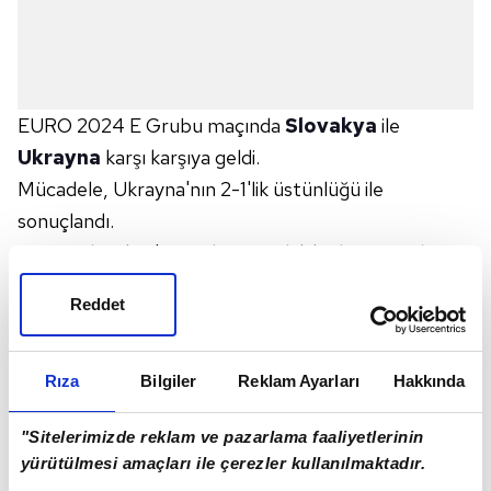
EURO 2024 E Grubu maçında
Slovakya
ile
Ukrayna
karşı karşıya geldi.
Mücadele, Ukrayna'nın 2-1'lik üstünlüğü ile
sonuçlandı.
Maçta Slovakya'nın golünü 17. dakikada Ivan Schranz
kaydetti.
Reddet
Ukrayna'nın gollerini ise 54. dakikada Mykola
Shaparenko ve 79. dakikada Roman Yaremchuk attı.
Slovakya bu beraberlikle 3 puanda kaldı.
Rıza
Bilgiler
Reklam Ayarları
Hakkında
Ukrayna ise ilk galibiyetini aldı ve 3 puana yükseldi.
"Sitelerimizde reklam ve pazarlama faaliyetlerinin
E Grubu son maçında Slovakya,
Romanya
ile karşı
yürütülmesi amaçları ile çerezler kullanılmaktadır.
karşıya gelecek.