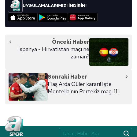
kullanılmaktadır. Bu çerezler vasıtasıyla çeşitli kişisel
UYGULAMALARIMIZI İNDİRİN!
verileriniz işlenmekte olup gerekli olan çerezler bilgi
toplumu hizmetlerinin sunulması amacıyla
kullanılmaktadır. Diğer çerezler, sitemizin daha işlevsel
kılınması ve kişiselleştirilmesi ve sizlere yönelik
reklam/pazarlama faaliyetlerinin yapılması, amaçlarıyla
Önceki Haber
sınırlı olarak açık rızanız dahilinde kullanılacaktır.
İspanya - Hırvatistan maçı ne
zaman?
Çerezlere ilişkin tercihlerinizi aşağıda yer alan panel
vasıtasıyla belirleyebilirsiniz. Çerezlere ilişkin detaylı bilgi
için Ayarlar butonuna tıklayabilir,
Çerez Bilgilendirme
Sonraki Haber
Metnimizi
ziyaret edebilirsiniz.
Flaş Arda Güler kararı! İşte
Montella'nın Portekiz maçı 11'i
6698 sayılı Kişisel Verilerin Korunması Kanunu uyarınca
hazırlanmış Aydınlatma Metnimizi okumak ve sitemizde
ilgili mevzuata uygun olarak kullanılan çerezlerle ilgili bilgi
almak için lütfen
tıklayınız
.