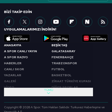
BIZI TAKIP EDIN
UYGULAMALARIMIZI İNDİRİN!
ANASAYFA
BEŞİKTAŞ
A SPOR CANLI YAYIN
GALATASARAY
A SPOR RADYO
FENERBAHÇE
HABERLER
TRABZONSPOR
CANLI SKOR
FUTBOL
YAZARLAR
BASKETBOL
GALERİ
ZİRAAT TÜRKİYE KUPASI
VİDEO
DİĞER SPORLAR
TÜMÜ
PROGRAMLAR
VIDEO
SABAH SPORU
FUTBOL
Copyright © 2026 A Spor. Tüm Hakları Saklıdır. Turkuvaz Haberleşme ve
SPOR GÜNDEMİ
BASKETBOL
Yayıncılık A.Ş.