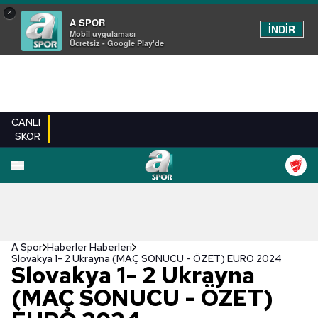
×
A SPOR
İNDİR
Mobil uygulaması
Ücretsiz - Google Play'de
CANLI
SKOR
A Spor
Haberler Haberleri
Slovakya 1- 2 Ukrayna (MAÇ SONUCU - ÖZET) EURO 2024
Slovakya 1- 2 Ukrayna
(MAÇ SONUCU - ÖZET)