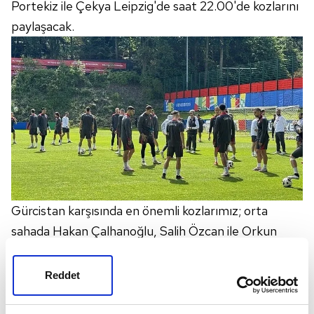
Portekiz ile Çekya Leipzig'de saat 22.00'de kozlarını
paylaşacak.
Gürcistan karşısında en önemli kozlarımız; orta
sahada Hakan Çalhanoğlu, Salih Özcan ile Orkun
Kökçü'nün yanı sıra hücum hattında görev alacak
Arda Güler, Barış Alper ve Kenan Yıldız olacak. Teknik
Reddet
direktörümüz Montella'nın ileri üçlüde Real
Madrid'deki yıldızımız Arda Güler'e sağ kanatta