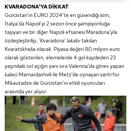
takdirde, kullanıcılara hedefli reklamlar
KVARADONA'YA DİKKAT
gösterilmeyecektir."
Gürcistan'ın EURO 2024'te en güvendiği isim,
Sizlere daha iyi bir hizmet sunabilmek için İnternet
İtalya'da Napoli'yi 2 sezon önce şampiyonluğa
Sitemizde kendimize ve üçüncü kişilere ait çerezler
taşıyan ve bir diğer Napoli efsanesi Maradona'yla
kullanılmaktadır. Bu çerezler vasıtasıyla çeşitli kişisel
özdeşleştirilip, 'Kvaradona' lakabı takılan
verileriniz işlenmekte olup gerekli olan çerezler bilgi
Kvaratskhelia olacak. Piyasa değeri 80 milyon euro
toplumu hizmetlerinin sunulması amacıyla
kullanılmaktadır. Diğer çerezler, sitemizin daha işlevsel
olarak gösterilen, elemelerde 4 gol kaydeden 23
kılınması ve kişiselleştirilmesi ve sizlere yönelik
yaşındaki sol açığın yanı sıra Valencia'da görev yapan
reklam/pazarlama faaliyetlerinin yapılması, amaçlarıyla
kaleci Mamardashvili ile Metz'de oynayan santrfor
sınırlı olarak açık rızanız dahilinde kullanılacaktır.
Mikautadze de Gürcistan'ın etkili oyuncuları
arasında yer alıyor.
Çerezlere ilişkin tercihlerinizi aşağıda yer alan panel
vasıtasıyla belirleyebilirsiniz. Çerezlere ilişkin detaylı bilgi
için Ayarlar butonuna tıklayabilir,
Çerez Bilgilendirme
Metnimizi
ziyaret edebilirsiniz.
6698 sayılı Kişisel Verilerin Korunması Kanunu uyarınca