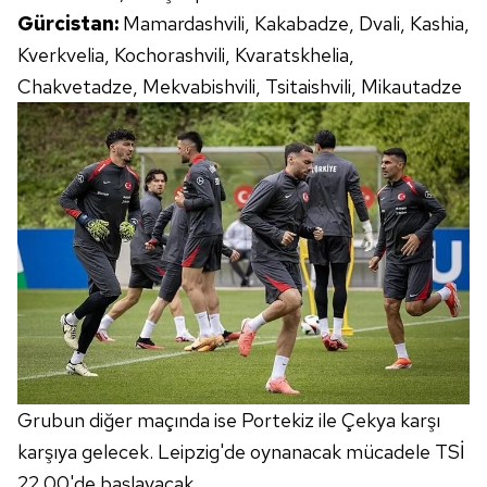
Gürcistan:
Mamardashvili, Kakabadze, Dvali, Kashia,
Kverkvelia, Kochorashvili, Kvaratskhelia,
Chakvetadze, Mekvabishvili, Tsitaishvili, Mikautadze
Grubun diğer maçında ise Portekiz ile Çekya karşı
karşıya gelecek. Leipzig'de oynanacak mücadele TSİ
22.00'de başlayacak.