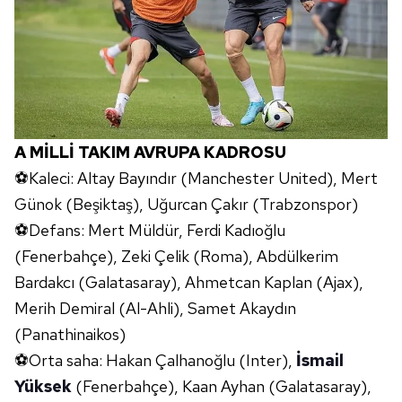
hazırlanmış Aydınlatma Metnimizi okumak ve sitemizde
ilgili mevzuata uygun olarak kullanılan çerezlerle ilgili bilgi
almak için lütfen
tıklayınız
.
A MİLLİ TAKIM AVRUPA KADROSU
⚽Kaleci: Altay Bayındır (Manchester United), Mert
Günok (Beşiktaş), Uğurcan Çakır (Trabzonspor)
⚽Defans: Mert Müldür, Ferdi Kadıoğlu
(Fenerbahçe), Zeki Çelik (Roma), Abdülkerim
Bardakcı (Galatasaray), Ahmetcan Kaplan (Ajax),
Merih Demiral (Al-Ahli), Samet Akaydın
(Panathinaikos)
⚽Orta saha: Hakan Çalhanoğlu (Inter),
İsmail
Yüksek
(Fenerbahçe), Kaan Ayhan (Galatasaray),