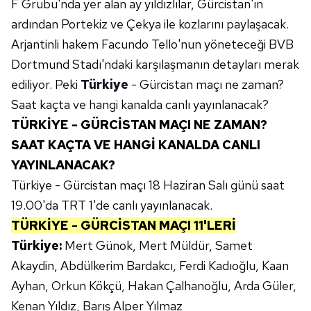
F Grubu'nda yer alan ay yıldızlılar, Gürcistan'ın
ardından Portekiz ve Çekya ile kozlarını paylaşacak.
Arjantinli hakem Facundo Tello'nun yöneteceği BVB
Dortmund Stadı'ndaki karşılaşmanın detayları merak
ediliyor. Peki
Türkiye
- Gürcistan maçı ne zaman?
Saat kaçta ve hangi kanalda canlı yayınlanacak?
TÜRKİYE - GÜRCİSTAN MAÇI NE ZAMAN?
SAAT KAÇTA VE HANGİ KANALDA CANLI
YAYINLANACAK?
Türkiye - Gürcistan maçı 18 Haziran Salı günü saat
19.00'da TRT 1'de canlı yayınlanacak.
TÜRKİYE - GÜRCİSTAN MAÇI 11'LERİ
Türkiye:
Mert Günok, Mert Müldür, Samet
Akaydin, Abdülkerim Bardakcı, Ferdi Kadıoğlu, Kaan
Ayhan, Orkun Kökçü, Hakan Çalhanoğlu, Arda Güler,
Kenan Yıldız, Barış Alper Yılmaz