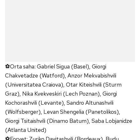
⚽Orta saha: Gabriel Sigua (Basel), Giorgi
Chakvetadze (Watford), Anzor Mekvabishvili
(Universitatea Craiova), Otar Kiteishvili (Sturm
Graz), Nika Kvekveskiri (Lech Poznan), Giorgi
Kochorashvili (Levante), Sandro Altunashvili
(Wolfsberger), Levan Shengelia (Panetolikos),
Giorgi Tsitaishvili (Dinamo Batum), Saba Lobjanidze
(Atlanta United)
⚽Forvet: Zuriko Davitashvili (Bordeaux), Budu