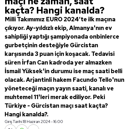
maçı ne zaman, saat
kaçta? Hangi kanalda?
Milli Takımımız EURO 2024’te ilk maçına
çıkıyor. Ay-yıldızlı ekip, Almanya'nın ev
sahipliği yaptığı şampiyonada onbinlerce
gurbetçinin desteğiyle Gürcistan
karşısında 3 puan için koşacak. Tedavisi
süren İrfan Can kadroda yer almazken
İsmail Yüksek'in durumu ise maç saati belli
olacak. Arjantinli hakem Facundo Tello'nun
yöneteceği maçın yayın saati, kanalı ve
muhtemel 11'leri merak ediliyor. Peki
Türkiye - Gürcistan maçı saat kaçta?
Hangi kanalda?.
Giriş Tarihi:
18 Haziran 2024 - 16:00