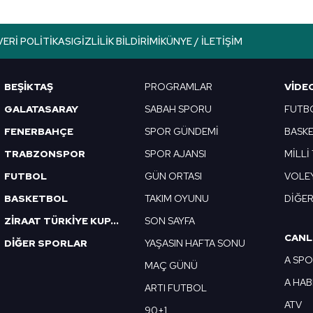
VERI POLITIKASI
GIZLILIK BILDIRIMI
KÜNYE / İLETIŞIM
BEŞİKTAŞ
PROGRAMLAR
VIDE
GALATASARAY
SABAH SPORU
FUTB
FENERBAHÇE
SPOR GÜNDEMİ
BASK
TRABZONSPOR
SPOR AJANSI
MİLLİ
FUTBOL
GÜN ORTASI
VOLE
BASKETBOL
TAKIM OYUNU
DİĞE
ZİRAAT TÜRKİYE KUPASI
SON SAYFA
CANL
DİĞER SPORLAR
YAŞASIN HAFTA SONU
A SP
MAÇ GÜNÜ
A HA
ARTI FUTBOL
ATV
90+1