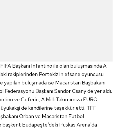
IFA Başkanı Infantino ile olan buluşmasında A
daki rakiplerinden Portekiz'in efsane oyuncusu
ile yapılan buluşmada ise Macaristan Başbakanı
l Federasyonu Başkanı Sandor Csany de yer aldı.
antino ve Ceferin, A Milli Takımımıza EURO
üyükekşi de kendilerine teşekkür etti. TFF
aşbakanı Orban ve Macaristan Futbol
e başkent Budapeşte'deki Puskas Arena'da