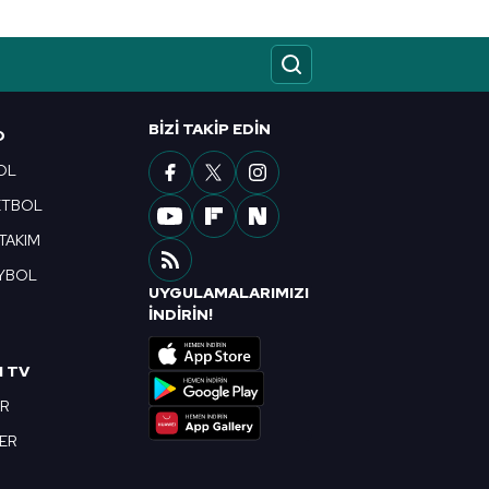
BIZI TAKIP EDIN
O
OL
ETBOL
 TAKIM
YBOL
UYGULAMALARIMIZI
R
İNDİRİN!
I TV
OR
BER