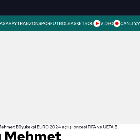
ASARAY
TRABZONSPOR
FUTBOL
BASKETBOL
VİDEO
CANLI YA
TFF Başkanı Mehmet Büyükekşi EURO 2024 açılışı öncesi FIFA ve UEFA Başkanları ile görüştü!
ı Mehmet