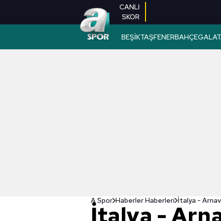
CANLI
SKOR
BEŞİKTAŞ
FENERBAHÇE
GALAT
A Spor
Haberler Haberleri
İtalya - Arna
İtalya - Arn