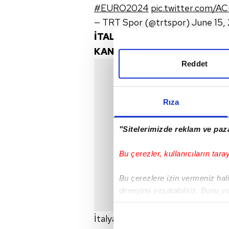
#EURO2024
pic.twitter.com/A
— TRT Spor (@trtspor)
June 15,
İTALYA - ARNAVUTLUK MAÇI
KANALDA?
Reddet
Rıza
"Sitelerimizde reklam ve paza
Bu çerezler, kullanıcıların tara
Bu çerezlere izin vermeniz halin
deneyimi yaşatabiliriz. Bunu y
içerikleri sunabilmek adına el
noktasında tek gelir kalemimiz 
İtalya - Arnavutluk maçı 15 Hazir