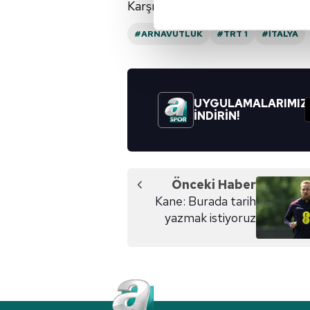
Karşılaşma
TRT 1
'de canlı yayınla
Her halükârda, kullanıcılar, bu 
#ARNAVUTLUK
#TRT 1
#İTALYA
Sizlere daha iyi bir hizmet sun
çerezler vasıtasıyla çeşitli kiş
amacıyla kullanılmaktadır. Diğer
reklam/pazarlama faaliyetlerinin
UYGULAMALARIMIZ
İNDİRİN!
Çerezlere ilişkin tercihlerinizi 
butonuna tıklayabilir,
Çerez Bi
6698 sayılı Kişisel Verilerin 
Önceki Haber
mevzuata uygun olarak kullanılan
Kane: Burada tarih
yazmak istiyoruz