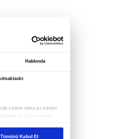
Hakkında
ılmaktadır.
ızda sizlere daha iyi reklam
duğunu ve sizlere en iyi
liyetlerimizi karşılamak
Tümünü Kabul Et