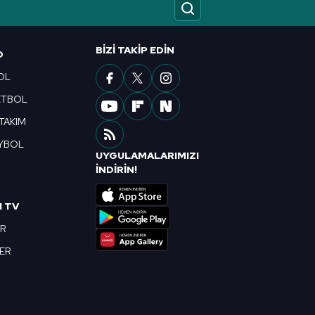
BIZI TAKIP EDIN
O
OL
ETBOL
 TAKIM
YBOL
UYGULAMALARIMIZI
R
İNDİRİN!
I TV
OR
BER