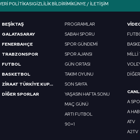
VERI POLITIKASI
GIZLILIK BILDIRIMI
KÜNYE / İLETIŞIM
BEŞİKTAŞ
PROGRAMLAR
VIDE
GALATASARAY
SABAH SPORU
FUTB
FENERBAHÇE
SPOR GÜNDEMİ
BASK
TRABZONSPOR
SPOR AJANSI
MİLLİ
FUTBOL
GÜN ORTASI
VOLE
BASKETBOL
TAKIM OYUNU
DİĞE
ZİRAAT TÜRKİYE KUPASI
SON SAYFA
CANL
DİĞER SPORLAR
YAŞASIN HAFTA SONU
A SP
MAÇ GÜNÜ
A HA
ARTI FUTBOL
ATV
90+1
A2TV