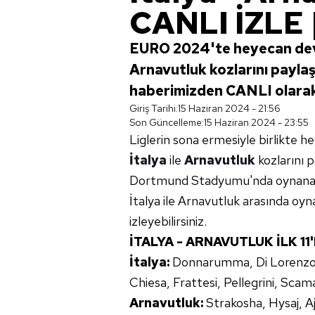
CANLI İZLE
EURO 2024'te heyecan deva
Arnavutluk kozlarını paylaş
haberimizden CANLI olarak i
Giriş Tarihi:
15 Haziran 2024 - 21:56
Son Güncelleme:
15 Haziran 2024 - 23:55
Liglerin sona ermesiyle birlikte
İtalya
ile
Arnavutluk
kozlarını p
Dortmund Stadyumu'nda oynanan 
İtalya ile Arnavutluk arasında oy
izleyebilirsiniz.
İTALYA - ARNAVUTLUK İLK 11
İtalya:
Donnarumma, Di Lorenzo, C
Chiesa, Frattesi, Pellegrini, Sca
Arnavutluk:
Strakosha, Hysaj, Aj