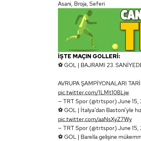
Asani, Broja, Seferi
İŞTE MAÇIN GOLLERİ:
⚽️ GOL | BAJRAMI 23. SANİYED
AVRUPA ŞAMPİYONALARI TARİ
pic.twitter.com/1LMt108Ljw
— TRT Spor (@trtspor)
June 15,
⚽ GOL | İtalya'dan Bastoni'yle hızl
pic.twitter.com/aaNsXyZ7Wy
— TRT Spor (@trtspor)
June 15,
⚽ GOL | Barella gelişine mükemmel