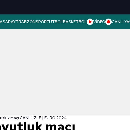
ASARAY
TRABZONSPOR
FUTBOL
BASKETBOL
VİDEO
CANLI YA
vutluk maçı CANLI İZLE | EURO 2024
avutluk maçı