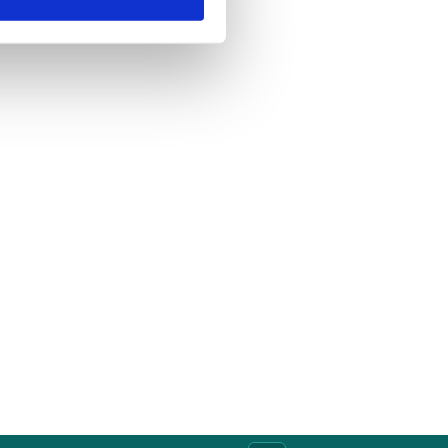
ar gösterilmeyecektir."
çerezler kullanılmaktadır. Bu
u hizmetlerinin sunulması
i ve sizlere yönelik
nılacaktır.
kin detaylı bilgi için Ayarlar
ak ve sitemizde ilgili