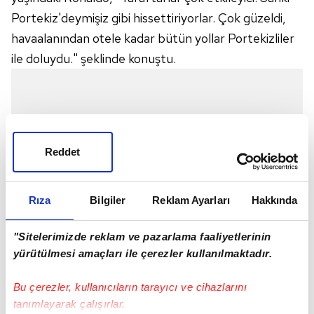
Portekiz'deymişiz gibi hissettiriyorlar. Çok güzeldi,
havaalanından otele kadar bütün yollar Portekizliler
ile doluydu." şeklinde konuştu.
Reddet
Rıza
Bilgiler
Reklam Ayarları
Hakkında
"Sitelerimizde reklam ve pazarlama faaliyetlerinin
yürütülmesi amaçları ile çerezler kullanılmaktadır.
Bu çerezler, kullanıcıların tarayıcı ve cihazlarını
tanımlayarak çalışırlar.
Kariyerinde 6. kez Avrupa Şampiyonası'nda forma