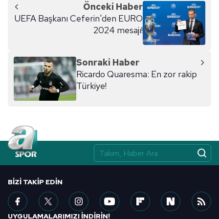
Önceki Haber
UEFA Başkanı Ceferin'den EURO
2024 mesajı!
Sonraki Haber
Ricardo Quaresma: En zor rakip
Türkiye!
BIZI TAKIP EDIN
UYGULAMALARIMIZI İNDİRİN!