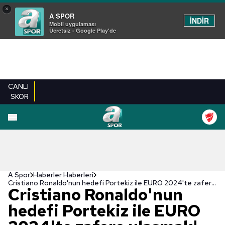
×
A SPOR
İNDİR
Mobil uygulaması
Ücretsiz - Google Play'de
CANLI
SKOR
A Spor
Haberler Haberleri
Cristiano Ronaldo'nun hedefi Portekiz ile EURO 2024'te zafere ulaşmak!
Cristiano Ronaldo'nun
hedefi Portekiz ile EURO