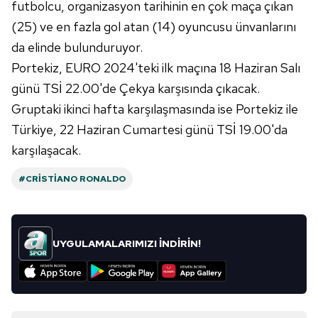
futbolcu, organizasyon tarihinin en çok maça çıkan
kullanılmaktadır. Diğer çerezler, sitemizin daha işlevsel
(25) ve en fazla gol atan (14) oyuncusu ünvanlarını
kılınması ve kişiselleştirilmesi ve sizlere yönelik
da elinde bulunduruyor.
reklam/pazarlama faaliyetlerinin yapılması, amaçlarıyla
sınırlı olarak açık rızanız dahilinde kullanılacaktır.
Portekiz, EURO 2024'teki ilk maçına 18 Haziran Salı
günü TSİ 22.00'de Çekya karşısında çıkacak.
Çerezlere ilişkin tercihlerinizi aşağıda yer alan panel
Gruptaki ikinci hafta karşılaşmasında ise Portekiz ile
vasıtasıyla belirleyebilirsiniz. Çerezlere ilişkin detaylı bilgi
Türkiye, 22 Haziran Cumartesi günü TSİ 19.00'da
için Ayarlar butonuna tıklayabilir,
Çerez Bilgilendirme
karşılaşacak.
Metnimizi
ziyaret edebilirsiniz.
#CRISTIANO RONALDO
6698 sayılı Kişisel Verilerin Korunması Kanunu uyarınca
hazırlanmış Aydınlatma Metnimizi okumak ve sitemizde
ilgili mevzuata uygun olarak kullanılan çerezlerle ilgili bilgi
almak için lütfen
tıklayınız
.
UYGULAMALARIMIZI İNDİRİN!