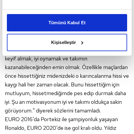
giyerek bu alanda kendisine ait rekoru geliştirmeye
Bu çerezlere izin vermeniz halinde sizlere özel
hazırlanan tecrübeli futbolcu, "Önemli olan
kişiselleştirilmiş reklamlar sunabilir, sayfalarımızda sizlere
Tümünü Kabul Et
turnuvaya iyi bir başlangıç yapabilmek. Kendimi hazır
daha iyi reklam deneyimi yaşatabiliriz. Bunu yaparken
amacımızın size daha iyi bir reklam deneyimi sunmak
hissediyorum. Futbolu seviyorum, rekorlar bir amaç
olduğunu ve sizlere en iyi içerikleri sunabilmek adına
değil, sonuçtur. Doğal olarak ortaya çıkarlar. Bu 6.
Kişiselleştir
elimizden gelen çabayı gösterdiğimizi ve bu noktada,
turnuvam olacak. En önemlisi, bundan en iyi şekilde
reklamların maliyetlerimizi karşılamak noktasında tek gelir
keyif almak, iyi oynamak ve takımın
kalemimiz olduğunu sizlere hatırlatmak isteriz.
kazanabileceğinden emin olmak. Özellikle maçlardan
Her halükârda, kullanıcılar, bu çerezlere izin vermedikleri
önce hissettiğiniz midenizdeki o karıncalanma hissi ve
takdirde, kullanıcılara hedefli reklamlar
kaygı hali her zaman olacak. Bunu hissettiğim için
gösterilmeyecektir."
mutluyum, hissetmediğimde pes edip durmak daha
iyi. Şu an motivasyonum iyi ve takımı oldukça sakin
Sizlere daha iyi bir hizmet sunabilmek için İnternet
görüyorum." diyerek sözlerini tamamladı.
Sitemizde kendimize ve üçüncü kişilere ait çerezler
kullanılmaktadır. Bu çerezler vasıtasıyla çeşitli kişisel
EURO 2016'da Portekiz ile şampiyonluk yaşayan
verileriniz işlenmekte olup gerekli olan çerezler bilgi
Ronaldo, EURO 2020'de ise gol kralı oldu. Yıldız
toplumu hizmetlerinin sunulması amacıyla