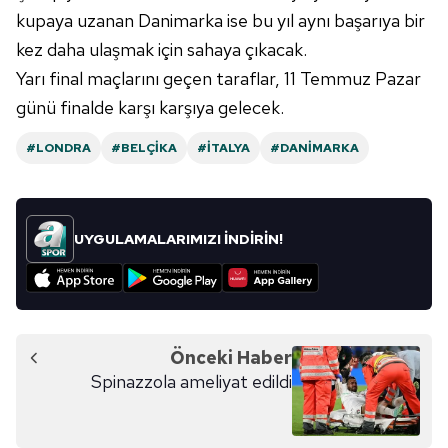
reklam/pazarlama faaliyetlerinin yapılması, amaçlarıyla
kupaya uzanan Danimarka ise bu yıl aynı başarıya bir
sınırlı olarak açık rızanız dahilinde kullanılacaktır.
kez daha ulaşmak için sahaya çıkacak.
Yarı final maçlarını geçen taraflar, 11 Temmuz Pazar
Çerezlere ilişkin tercihlerinizi aşağıda yer alan panel
günü finalde karşı karşıya gelecek.
vasıtasıyla belirleyebilirsiniz. Çerezlere ilişkin detaylı bilgi
için Ayarlar butonuna tıklayabilir,
Çerez Bilgilendirme
#LONDRA
#BELÇIKA
#İTALYA
#DANIMARKA
Metnimizi
ziyaret edebilirsiniz.
6698 sayılı Kişisel Verilerin Korunması Kanunu uyarınca
hazırlanmış Aydınlatma Metnimizi okumak ve sitemizde
UYGULAMALARIMIZI İNDİRİN!
ilgili mevzuata uygun olarak kullanılan çerezlerle ilgili bilgi
almak için lütfen
tıklayınız
.
Önceki Haber
Spinazzola ameliyat edildi