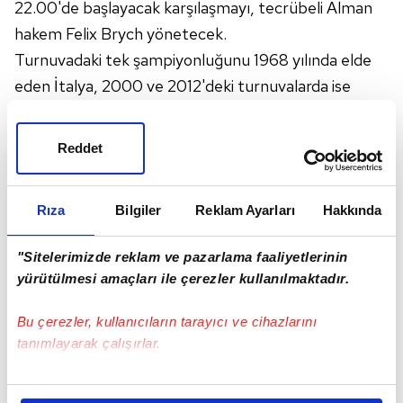
22.00'de başlayacak karşılaşmayı, tecrübeli Alman
hakem Felix Brych yönetecek.
Turnuvadaki tek şampiyonluğunu 1968 yılında elde
eden İtalya, 2000 ve 2012'deki turnuvalarda ise
finale kalmasına rağmen kupaya uzanamamıştı.
Şampiyonanın en başarılı takımları arasında yer alan
Reddet
İspanya ise 1964, 2008 ve 2012'de zirveye çıktığı
organizasyonda dördüncü kez kupaya uzanmak
Rıza
Bilgiler
Reklam Ayarları
Hakkında
istiyor.
İNGİLTERE İLK, DANİMARKA İKİNCİ KUPASINI
"Sitelerimizde reklam ve pazarlama faaliyetlerinin
HEDEFLİYOR
yürütülmesi amaçları ile çerezler kullanılmaktadır.
Turnuvanın diğer yarı final mücadelesinde, İngiltere
ile
Danimarka
7 Temmuz Çarşamba günü TSİ
Bu çerezler, kullanıcıların tarayıcı ve cihazlarını
tanımlayarak çalışırlar.
22.00'de karşılaşacak.
Bu çerezlere izin vermeniz halinde sizlere özel