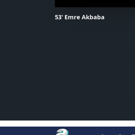
Sizlere daha iyi bir hizmet sun
53' Emre Akbaba
çerezler vasıtasıyla çeşitli kiş
amacıyla kullanılmaktadır. Diğer
reklam/pazarlama faaliyetlerinin
Çerezlere ilişkin tercihlerinizi 
butonuna tıklayabilir,
Çerez Bi
6698 sayılı Kişisel Verilerin 
mevzuata uygun olarak kullanılan