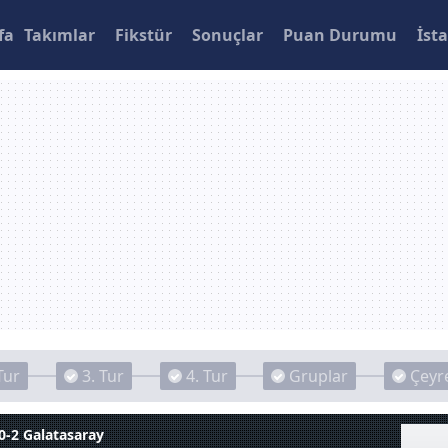
fa
Takımlar
Fikstür
Sonuçlar
Puan Durumu
İsta
Tur
3. Tur
4. Tur
Gruplar
Çeyre
0-2 Galatasaray