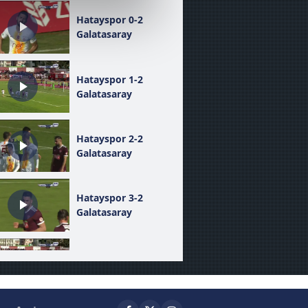
Hatayspor 0-2
çerezler kullanılmaktadır. Bu
Galatasaray
u hizmetlerinin sunulması
i ve sizlere yönelik
nılacaktır.
Hatayspor 1-2
Galatasaray
kin detaylı bilgi için Ayarlar
Hatayspor 2-2
Galatasaray
ak ve sitemizde ilgili
Hatayspor 3-2
Galatasaray
Hatayspor 4-2
Galatasaray