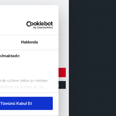
Hakkında
ılmaktadır.
ÇIN DİĞER VİDEOLARI
ızda sizlere daha iyi reklam
ZET
GOLLER
DİĞER
duğunu ve sizlere en iyi
liyetlerimizi karşılamak
Hatayspor 0-1
Tümünü Kabul Et
Galatasaray
ar gösterilmeyecektir."