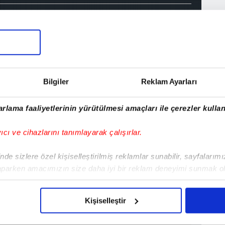
2 Galatasaray
27 Şubat 2019, Çarşamba 15:28
Bilgiler
Reklam Ayarları
rlama faaliyetlerinin yürütülmesi amaçları ile çerezler kullan
yıcı ve cihazlarını tanımlayarak çalışırlar.
MA
de sizlere özel kişiselleştirilmiş reklamlar sunabilir, sayfalarım
Ö
aparken amacımızın size daha iyi bir reklam deneyimi sunmak ol
imizden gelen çabayı gösterdiğimizi ve bu noktada, reklamların ma
olduğunu sizlere hatırlatmak isteriz.
Kişiselleştir
çerezlere izin vermedikleri takdirde, kullanıcılara hedefli reklaml