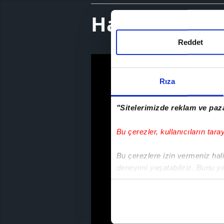
Hatayspor 0-
Reddet
Rıza
"Sitelerimizde reklam ve paza
Bu çerezler, kullanıcıların tara
Bu çerezlere izin vermeniz halin
deneyimi yaşatabiliriz. Bunu y
içerikleri sunabilmek adına el
noktasında tek gelir kalemimiz 
Her halükârda, kullanıcılar, bu 