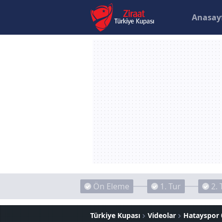
Anasay
Ön Eleme
1. Tur
2. 
Türkiye Kupası
Videolar
Hatayspor 