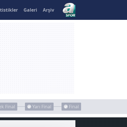
tistikler
Galeri
Arşiv
k Final
Yarı Final
Final