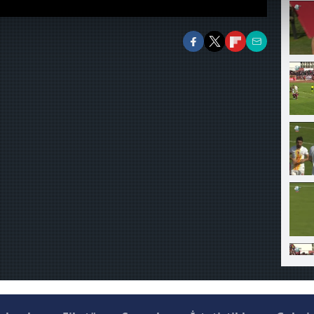
abilmek için İnternet Sitemizde kendimize ve üçüncü kişilere ait 
isel verileriniz işlenmekte olup gerekli olan çerezler bilgi toplum
 çerezler, sitemizin daha işlevsel kılınması ve kişiselleştirilmes
 yapılması, amaçlarıyla sınırlı olarak açık rızanız dahilinde kulla
aşağıda yer alan panel vasıtasıyla belirleyebilirsiniz. Çerezlere iliş
lgilendirme Metnimizi
ziyaret edebilirsiniz.
Korunması Kanunu uyarınca hazırlanmış Aydınlatma Metnimizi okum
 çerezlerle ilgili bilgi almak için lütfen
tıklayınız
.