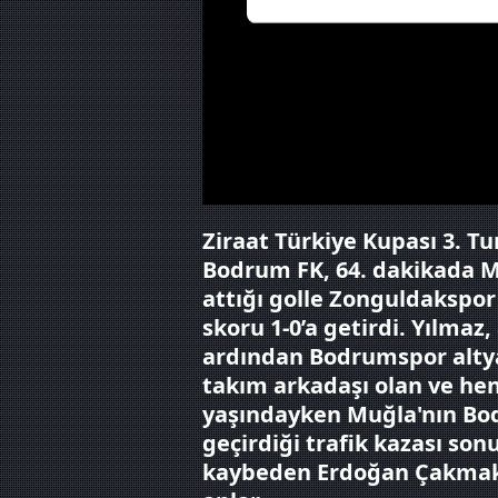
Her halükârda, kullanıcılar, bu 
Sizlere daha iyi bir hizmet sun
çerezler vasıtasıyla çeşitli kiş
amacıyla kullanılmaktadır. Diğer
reklam/pazarlama faaliyetlerinin
Çerezlere ilişkin tercihlerinizi 
butonuna tıklayabilir,
Çerez Bi
Ziraat Türkiye Kupası 3. T
Bodrum FK, 64. dakikada M
6698 sayılı Kişisel Verilerin 
attığı golle Zonguldakspor
mevzuata uygun olarak kullanılan
skoru 1-0’a getirdi. Yılmaz,
ardından Bodrumspor alty
takım arkadaşı olan ve he
yaşındayken Muğla'nın Bo
geçirdiği trafik kazası son
kaybeden Erdoğan Çakmak'ı