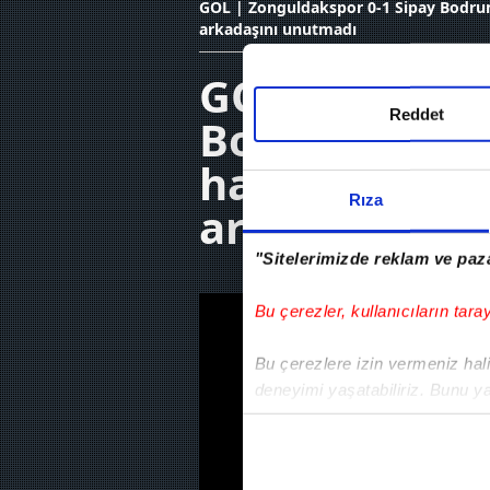
GOL | Zonguldakspor 0-1 Sipay Bodru
arkadaşını unutmadı
GOL | Zongul
Reddet
Bodrum FK | 
hayatını kay
Rıza
arkadaşını u
"Sitelerimizde reklam ve paza
Bu çerezler, kullanıcıların tara
Bu çerezlere izin vermeniz halin
deneyimi yaşatabiliriz. Bunu y
içerikleri sunabilmek adına el
noktasında tek gelir kalemimiz 