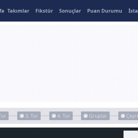
fa
Takımlar
Fikstür
Sonuçlar
Puan Durumu
İsta
Tur
3. Tur
4. Tur
Gruplar
Çeyre