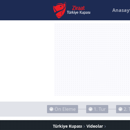
Anasay
Ön Eleme
1. Tur
2. 
Türkiye Kupası
Videolar