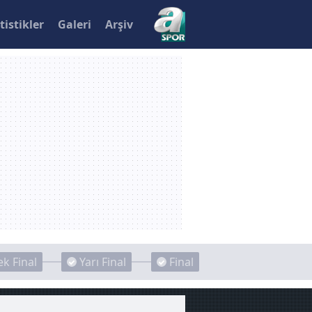
tistikler
Galeri
Arşiv
k Final
Yarı Final
Final