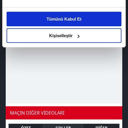
Özbelsan Sivasspor, 87. dakikada Selim Ay'ın
Bu çerezlere izin vermeniz halinde sizlere özel
kendi kalesine attığı golle skoru 3-1'e getirdi.
kişiselleştirilmiş reklamlar sunabilir, sayfalarımızda sizlere
Tümünü Kabul Et
daha iyi reklam deneyimi yaşatabiliriz. Bunu yaparken
amacımızın size daha iyi bir reklam deneyimi sunmak
olduğunu ve sizlere en iyi içerikleri sunabilmek adına
Kişiselleştir
elimizden gelen çabayı gösterdiğimizi ve bu noktada,
reklamların maliyetlerimizi karşılamak noktasında tek gelir
kalemimiz olduğunu sizlere hatırlatmak isteriz.
Her halükârda, kullanıcılar, bu çerezlere izin vermedikleri
takdirde, kullanıcılara hedefli reklamlar
gösterilmeyecektir."
Sizlere daha iyi bir hizmet sunabilmek için İnternet
Sitemizde kendimize ve üçüncü kişilere ait çerezler
kullanılmaktadır. Bu çerezler vasıtasıyla çeşitli kişisel
MAÇIN DİĞER VİDEOLARI
verileriniz işlenmekte olup gerekli olan çerezler bilgi
toplumu hizmetlerinin sunulması amacıyla
ÖZET
GOLLER
DİĞER