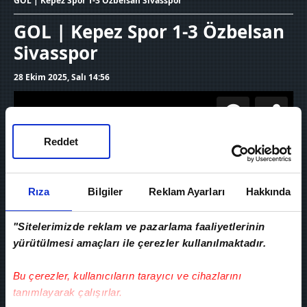
GOL | Kepez Spor 1-3 Özbelsan Sivasspor
GOL | Kepez Spor 1-3 Özbelsan
Sivasspor
28 Ekim 2025, Salı 14:56
Reddet
Rıza
Bilgiler
Reklam Ayarları
Hakkında
"Sitelerimizde reklam ve pazarlama faaliyetlerinin
yürütülmesi amaçları ile çerezler kullanılmaktadır.
Bu çerezler, kullanıcıların tarayıcı ve cihazlarını
tanımlayarak çalışırlar.
Ziraat Türkiye Kupası 3. Tur maçında