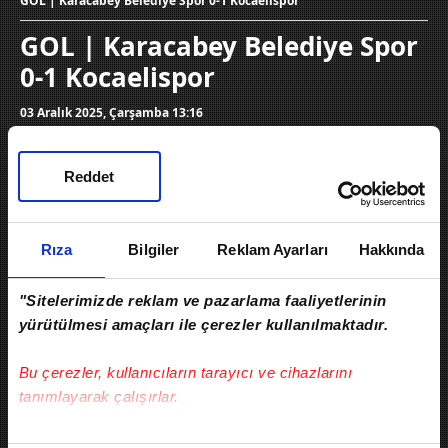
GOL | Karacabey Belediye Spor 0-1 Kocaelispor
GOL | Karacabey Belediye Spor
0-1 Kocaelispor
03 Aralık 2025, Çarşamba 13:16
Reddet
Rıza
Bilgiler
Reklam Ayarları
Hakkında
"Sitelerimizde reklam ve pazarlama faaliyetlerinin
yürütülmesi amaçları ile çerezler kullanılmaktadır.
Bu çerezler, kullanıcıların tarayıcı ve cihazlarını
tanımlayarak çalışırlar.
Ziraat Türkiye Kupası 4. Tur maçında
Bu çerezlere izin vermeniz halinde sizlere özel