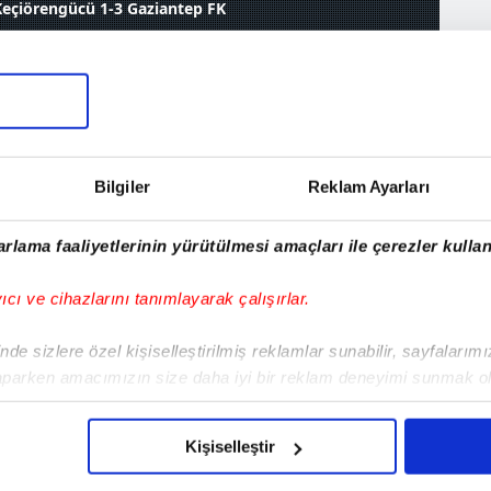
eçiörengücü 1-3 Gaziantep FK
ökdemir İnşaat
rengücü 1-3
Bilgiler
Reklam Ayarları
05 Şubat 2026, Perşembe 13:50
rlama faaliyetlerinin yürütülmesi amaçları ile çerezler kullan
yıcı ve cihazlarını tanımlayarak çalışırlar.
MA
de sizlere özel kişiselleştirilmiş reklamlar sunabilir, sayfalarım
Ö
aparken amacımızın size daha iyi bir reklam deneyimi sunmak ol
imizden gelen çabayı gösterdiğimizi ve bu noktada, reklamların ma
olduğunu sizlere hatırlatmak isteriz.
Kişiselleştir
çerezlere izin vermedikleri takdirde, kullanıcılara hedefli reklaml