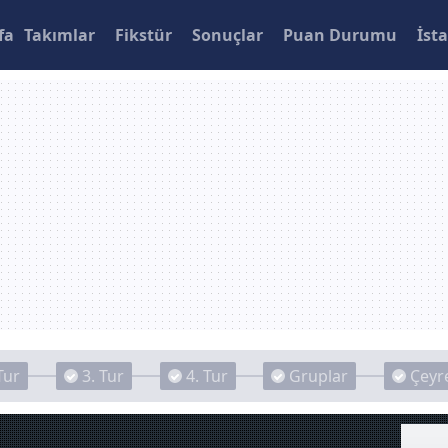
fa
Takımlar
Fikstür
Sonuçlar
Puan Durumu
İsta
Tur
3. Tur
4. Tur
Gruplar
Çeyre