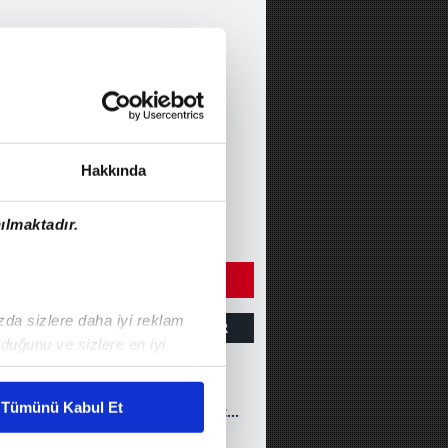
Hakkında
ılmaktadır.
ÇIN DİĞER VİDEOLARI
ızda sizlere daha iyi reklam
ZET
GOLLER
DİĞER
duğunu ve sizlere en iyi
liyetlerimizi karşılamak
GOL | Emre
Tümünü Kabul Et
Gökdemir İnşaat
Ankara
ar gösterilmeyecektir."