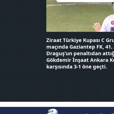
Sizlere daha iyi bir hizmet sun
çerezler vasıtasıyla çeşitli kiş
amacıyla kullanılmaktadır. Diğer
reklam/pazarlama faaliyetlerinin
Ziraat Türkiye Kupası C Gr
Çerezlere ilişkin tercihlerinizi 
maçında Gaziantep FK, 41.
butonuna tıklayabilir,
Çerez Bi
Draguş'un penaltıdan attığ
Gökdemir İnşaat Ankara K
6698 sayılı Kişisel Verilerin 
mevzuata uygun olarak kullanılan
karşısında 3-1 öne geçti.