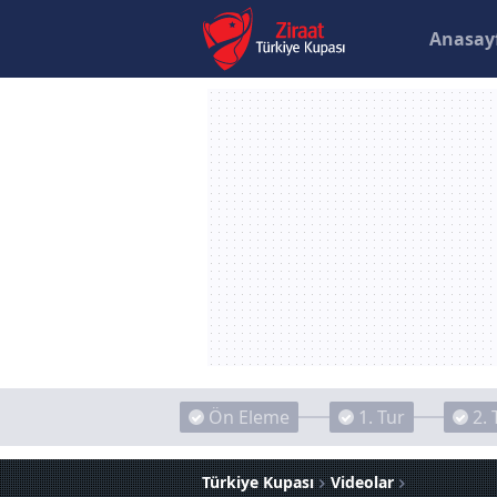
Anasay
Ön Eleme
1. Tur
2. 
Türkiye Kupası
Videolar