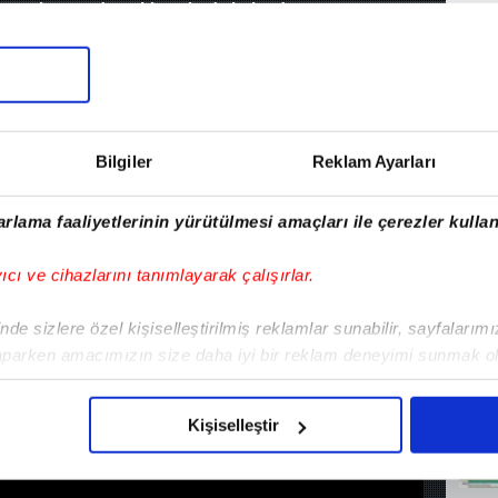
 toplantısında açıklamalarda bulundu!
de Domenico
 toplantısında
a bulundu!
Bilgiler
Reklam Ayarları
05 Şubat 2026, Perşembe 23:36
rlama faaliyetlerinin yürütülmesi amaçları ile çerezler kullan
yıcı ve cihazlarını tanımlayarak çalışırlar.
MA
de sizlere özel kişiselleştirilmiş reklamlar sunabilir, sayfalarım
aparken amacımızın size daha iyi bir reklam deneyimi sunmak ol
Ö
imizden gelen çabayı gösterdiğimizi ve bu noktada, reklamların ma
olduğunu sizlere hatırlatmak isteriz.
Kişiselleştir
çerezlere izin vermedikleri takdirde, kullanıcılara hedefli reklaml