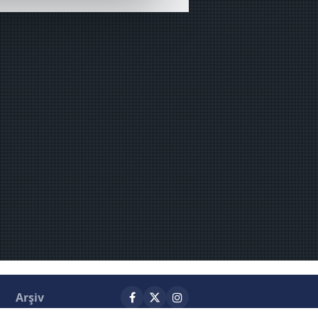
ÖZET)
çerezler kullanılmaktadır. Bu
u hizmetlerinin sunulması
i ve sizlere yönelik
nılacaktır.
kin detaylı bilgi için Ayarlar
ak ve sitemizde ilgili
Arşiv