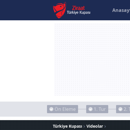
Anasay
Ön Eleme
1. Tur
2. 
Türkiye Kupası
Videolar