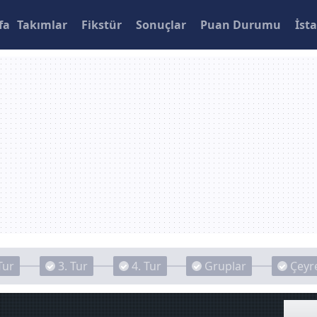
fa
Takımlar
Fikstür
Sonuçlar
Puan Durumu
İsta
Tur
3. Tur
4. Tur
Gruplar
Çeyre