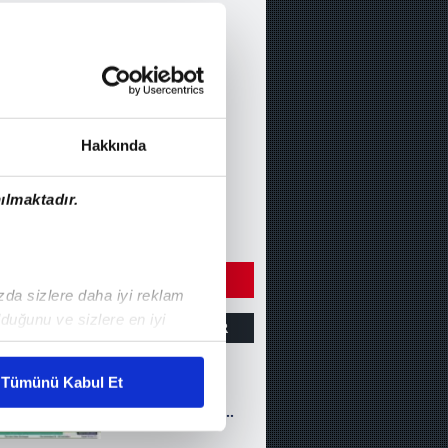
Hakkında
ılmaktadır.
ÇIN DİĞER VİDEOLARI
ızda sizlere daha iyi reklam
duğunu ve sizlere en iyi
ZET
GOLLER
DİĞER
liyetlerimizi karşılamak
Tümünü Kabul Et
Fenerbahçe 3-1
Erzurumspor FK
ar gösterilmeyecektir."
(MAÇ SONUCU-