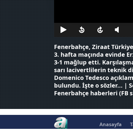
Sizlere daha iyi bir hizmet sun
çerezler vasıtasıyla çeşitli kiş
amacıyla kullanılmaktadır. Diğer
reklam/pazarlama faaliyetlerinin
Çerezlere ilişkin tercihlerinizi 
Fenerbahçe, Ziraat Türkiy
butonuna tıklayabilir,
Çerez Bi
3. hafta maçında evinde E
3-1 mağlup etti. Karşılaş
6698 sayılı Kişisel Verilerin 
sarı lacivertlilerin teknik 
mevzuata uygun olarak kullanılan
Domenico Tedesco açıklam
bulundu. İşte o sözler... | 
Fenerbahçe haberleri (FB s
Anasayfa
T