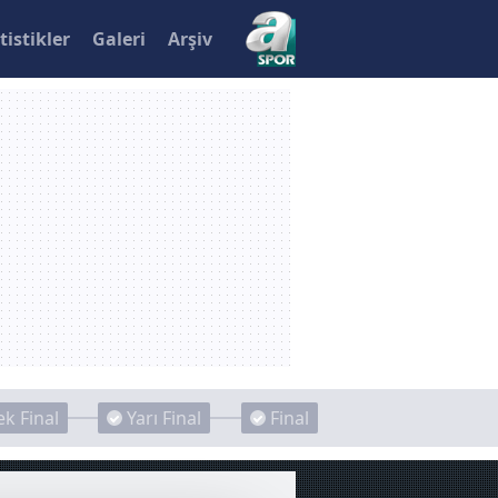
tistikler
Galeri
Arşiv
k Final
Yarı Final
Final