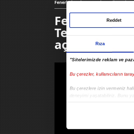
Fenerbahçe’de Domenico Tedesco basın
Fenerbahçe’
Reddet
Tedesco basın
açıklamalard
Rıza
"Sitelerimizde reklam ve paza
Bu çerezler, kullanıcıların tara
Bu çerezlere izin vermeniz halin
deneyimi yaşatabiliriz. Bunu y
içerikleri sunabilmek adına el
noktasında tek gelir kalemimiz 
Her halükârda, kullanıcılar, bu 