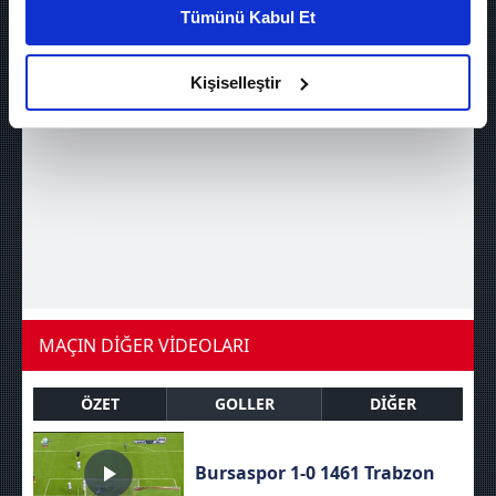
kişiselleştirilmiş reklamlar sunabilir, sayfalarımızda sizlere
Tümünü Kabul Et
daha iyi reklam deneyimi yaşatabiliriz. Bunu yaparken
amacımızın size daha iyi bir reklam deneyimi sunmak
olduğunu ve sizlere en iyi içerikleri sunabilmek adına
Kişiselleştir
elimizden gelen çabayı gösterdiğimizi ve bu noktada,
reklamların maliyetlerimizi karşılamak noktasında tek gelir
kalemimiz olduğunu sizlere hatırlatmak isteriz.
Her halükârda, kullanıcılar, bu çerezlere izin vermedikleri
takdirde, kullanıcılara hedefli reklamlar
gösterilmeyecektir."
Sizlere daha iyi bir hizmet sunabilmek için İnternet
MAÇIN DİĞER VİDEOLARI
Sitemizde kendimize ve üçüncü kişilere ait çerezler
kullanılmaktadır. Bu çerezler vasıtasıyla çeşitli kişisel
verileriniz işlenmekte olup gerekli olan çerezler bilgi
ÖZET
GOLLER
DİĞER
toplumu hizmetlerinin sunulması amacıyla
kullanılmaktadır. Diğer çerezler, sitemizin daha işlevsel
Bursaspor 1-0 1461 Trabzon
kılınması ve kişiselleştirilmesi ve sizlere yönelik