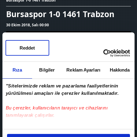
Bursaspor 1-0 1461 Trabzon
Bursaspor 1-0 1461 Trabzon
30 Ekim 2018, Salı 00:00
Reddet
Cinsiyetiniz?
Rıza
Bilgiler
Reklam Ayarları
Hakkında
Kadın
Erkek
"Sitelerimizde reklam ve pazarlama faaliyetlerinin
yürütülmesi amaçları ile çerezler kullanılmaktadır.
Bu çerezler, kullanıcıların tarayıcı ve cihazlarını
tanımlayarak çalışırlar.
Umut Nayir 21'
Bu çerezlere izin vermeniz halinde sizlere özel