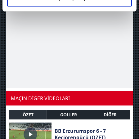
elimizden gelen çabayı gösterdiğimizi ve bu noktada,
reklamların maliyetlerimizi karşılamak noktasında tek gelir
kalemimiz olduğunu sizlere hatırlatmak isteriz.
Her halükârda, kullanıcılar, bu çerezlere izin vermedikleri
takdirde, kullanıcılara hedefli reklamlar
gösterilmeyecektir."
Sizlere daha iyi bir hizmet sunabilmek için İnternet
Sitemizde kendimize ve üçüncü kişilere ait çerezler
kullanılmaktadır. Bu çerezler vasıtasıyla çeşitli kişisel
verileriniz işlenmekte olup gerekli olan çerezler bilgi
toplumu hizmetlerinin sunulması amacıyla
MAÇIN DİĞER VİDEOLARI
kullanılmaktadır. Diğer çerezler, sitemizin daha işlevsel
kılınması ve kişiselleştirilmesi ve sizlere yönelik
ÖZET
GOLLER
DİĞER
reklam/pazarlama faaliyetlerinin yapılması, amaçlarıyla
sınırlı olarak açık rızanız dahilinde kullanılacaktır.
BB Erzurumspor 6 - 7
Keçiörengücü (ÖZET)