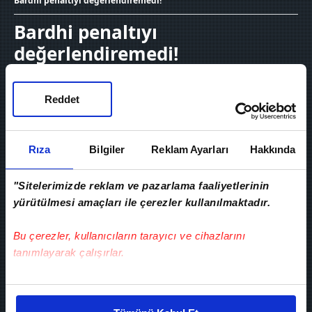
Bardhi penaltıyı değerlendiremedi!
Bardhi penaltıyı
değerlendiremedi!
22 Mayıs 2026, Cuma 22:13
Reddet
Rıza
Bilgiler
Reklam Ayarları
Hakkında
"Sitelerimizde reklam ve pazarlama faaliyetlerinin
yürütülmesi amaçları ile çerezler kullanılmaktadır.
Bu çerezler, kullanıcıların tarayıcı ve cihazlarını
tanımlayarak çalışırlar.
Bu çerezlere izin vermeniz halinde sizlere özel
Ziraat Türkiye Kupası Finali'nde Trabzonspor
kişiselleştirilmiş reklamlar sunabilir, sayfalarımızda sizlere