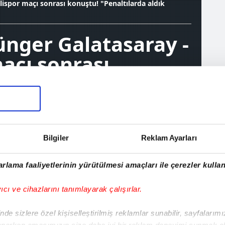
ispor maçı sonrası konuştu! "Penaltılarda aldık
ünger Galatasaray -
açı sonrası
altılarda aldık
29 Aralık 2021, Çarşamba 00:47
Bilgiler
Reklam Ayarları
MA
Ö
rlama faaliyetlerinin yürütülmesi amaçları ile çerezler kullan
yıcı ve cihazlarını tanımlayarak çalışırlar.
de sizlere özel kişiselleştirilmiş reklamlar sunabilir, sayfalarım
aparken amacımızın size daha iyi bir reklam deneyimi sunmak ol