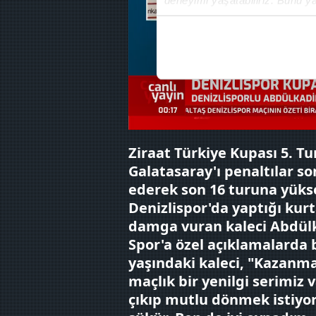
içerikleri sunabilmek adına el
noktasında tek gelir kalemimiz 
Her halükârda, kullanıcılar, bu 
Sizlere daha iyi bir hizmet sun
çerezler vasıtasıyla çeşitli kiş
amacıyla kullanılmaktadır. Diğer
Ziraat Türkiye Kupası 5. T
reklam/pazarlama faaliyetlerinin
Galatasaray'ı penaltılar 
ederek son 16 turuna yüks
Çerezlere ilişkin tercihlerinizi 
butonuna tıklayabilir,
Çerez Bi
Denizlispor'da yaptığı kur
damga vuran kaleci Abdülk
6698 sayılı Kişisel Verilerin 
Spor'a özel açıklamalarda 
mevzuata uygun olarak kullanılan
yaşındaki kaleci, "Kazanma
maçlık bir yenilgi serimiz 
çıkıp mutlu dönmek istiyo