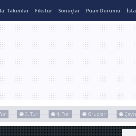
fa
Takımlar
Fikstür
Sonuçlar
Puan Durumu
İsta
Tur
3. Tur
4. Tur
Gruplar
Çeyre