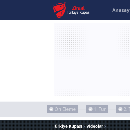
Anasay
Ön Eleme
1. Tur
2. 
Türkiye Kupası
Videolar