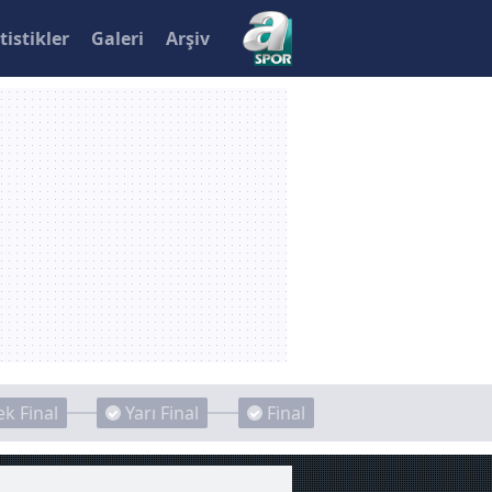
tistikler
Galeri
Arşiv
k Final
Yarı Final
Final