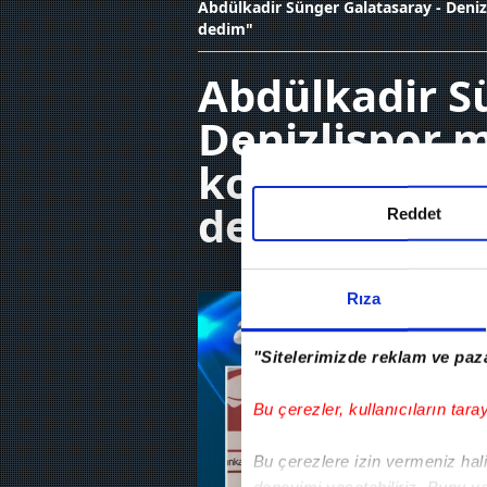
Abdülkadir Sünger Galatasaray - Denizl
dedim"
Abdülkadir S
Denizlispor m
konuştu! "Pen
dedim"
Reddet
Rıza
"Sitelerimizde reklam ve paza
Bu çerezler, kullanıcıların tara
Bu çerezlere izin vermeniz halin
deneyimi yaşatabiliriz. Bunu y