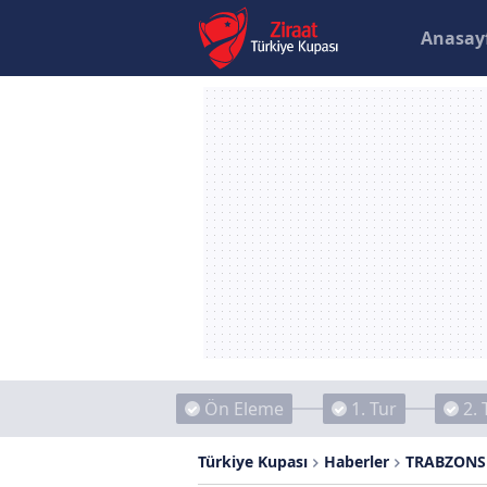
Anasay
Ön Eleme
1. Tur
2. 
Türkiye Kupası
Haberler
TRABZONSPO