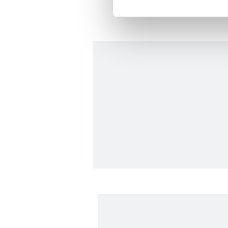
Her halükârda, kullanıcılar, bu 
Sizlere daha iyi bir hizmet sun
çerezler vasıtasıyla çeşitli kiş
amacıyla kullanılmaktadır. Diğer
reklam/pazarlama faaliyetlerinin
Çerezlere ilişkin tercihlerinizi 
butonuna tıklayabilir,
Çerez Bi
6698 sayılı Kişisel Verilerin 
mevzuata uygun olarak kullanılan