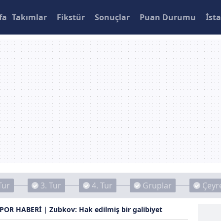
fa
Takımlar
Fikstür
Sonuçlar
Puan Durumu
İsta
Tur
3. Tur
4. Tur
Gruplar
Çeyre
R HABERİ | Zubkov: Hak edilmiş bir galibiyet