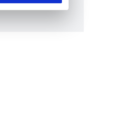
ar gösterilmeyecektir."
çerezler kullanılmaktadır. Bu
u hizmetlerinin sunulması
i ve sizlere yönelik
nılacaktır.
kin detaylı bilgi için Ayarlar
ak ve sitemizde ilgili