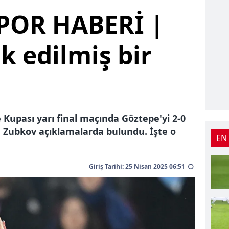
OR HABERİ |
k edilmiş bir
 Kupası yarı final maçında Göztepe'yi 2-0
 Zubkov açıklamalarda bulundu. İşte o
EN
Giriş Tarihi: 25 Nisan 2025 06:51