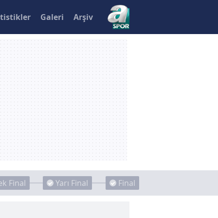
tistikler
Galeri
Arşiv
k Final
Yarı Final
Final