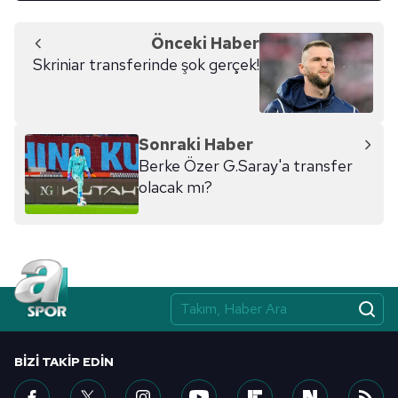
Önceki Haber
Skriniar transferinde şok gerçek!
Sonraki Haber
Berke Özer G.Saray'a transfer
olacak mı?
BIZI TAKIP EDIN