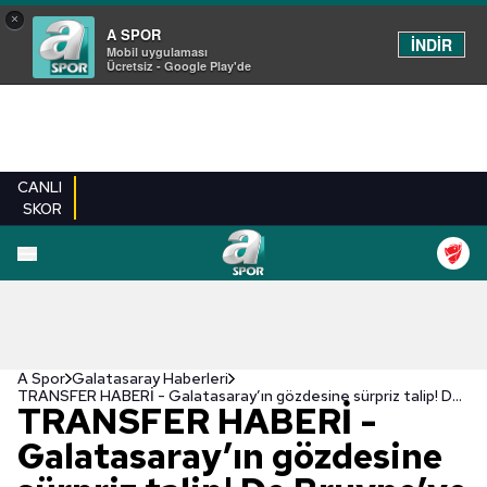
×
A SPOR
İNDİR
Mobil uygulaması
Ücretsiz - Google Play'de
CANLI
SKOR
A Spor
Galatasaray Haberleri
TRANSFER HABERİ - Galatasaray’ın gözdesine sürpriz talip! De Bruyne’ye ABD kancası
TRANSFER HABERİ -
Galatasaray’ın gözdesine