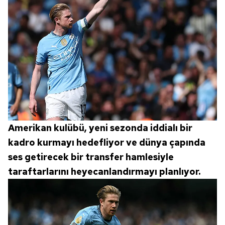
Metnimizi
ziyaret edebilirsiniz.
6698 sayılı Kişisel Verilerin Korunması Kanunu uyarınca
hazırlanmış Aydınlatma Metnimizi okumak ve sitemizde
ilgili mevzuata uygun olarak kullanılan çerezlerle ilgili bilgi
almak için lütfen
tıklayınız
.
Amerikan kulübü, yeni sezonda iddialı bir
kadro kurmayı hedefliyor ve dünya çapında
ses getirecek bir transfer hamlesiyle
taraftarlarını heyecanlandırmayı planlıyor.