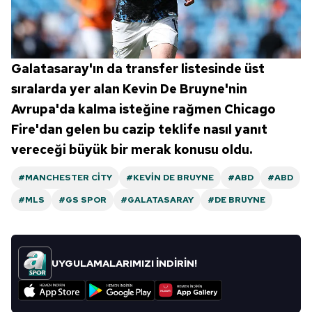
Galatasaray'ın da transfer listesinde üst
sıralarda yer alan Kevin De Bruyne'nin
Avrupa'da kalma isteğine rağmen Chicago
Fire'dan gelen bu cazip teklife nasıl yanıt
vereceği büyük bir merak konusu oldu.
#MANCHESTER CITY
#KEVIN DE BRUYNE
#ABD
#ABD
#MLS
#GS SPOR
#GALATASARAY
#DE BRUYNE
UYGULAMALARIMIZI İNDİRİN!